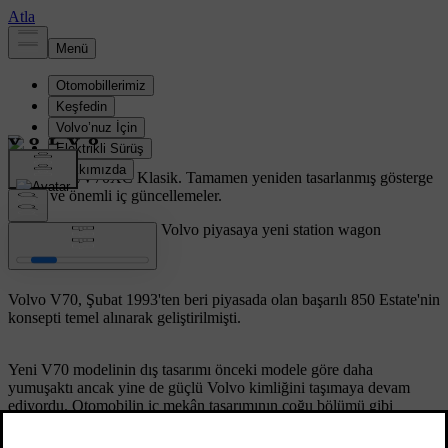
Volvo V70/V70XC Klasik.
Tamamen yeniden tasarlanmış gösterge
paneli ve önemli iç güncellemeler.
1996 yılının sonlarında, Volvo piyasaya yeni station wagon
otomobili V70'i tanıttı.
Volvo V70, Şubat 1993'ten beri piyasada olan başarılı 850 Estate'nin
konsepti temel alınarak geliştirilmişti.
Yeni V70 modelinin dış tasarımı önceki modele göre daha
yumuşaktı ancak yine de güçlü Volvo kimliğini taşımaya devam
ediyordu. Otomobilin iç mekân tasarımının çoğu bölümü gibi
gösterge paneli de yenilenmişti. Güvenlik anlamında bir dizi
iyileştirmeler de yapılmıştı.