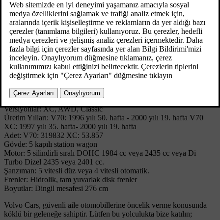
V70 modellerine yapılan ilginç ve başarılı bir yenilik de 4x4 XC70
modelinin eklenmesiydi.
Volvo V70 üretimine 2000 yılına kadar devam edildi ve sonrasında
yerini ikinci nesil V70'e bıraktı.
Teknik Özellikler
Model: V70 / V70 XC -00
Versiyonlar: XC, AWD, Classic
Üretim Yılları: V70: 1996 yılı 50. hafta - 2000 yılı 19. hafta V70
XC: 1997 yılı 35. hafta- 2000 yılı 19. hafta
Adet: V70: 319832 XC: 53.857
Gövde: 5 kapılı station wagon
Motor: 5 silindirli sıralı DOHC 1984 cc veya 2435 cc veya Di
Turbo Dizel 2435 veya 2401 cc.
Şanzıman: 5 vitesli düz veya 4 vitesli otomatik.
Frenler: Hidrolik, tam yuvarlak disk frenler
Boyutlar: Dingil mesafesi 276 cm
Volvo Cars, güvenli aile otomobillerine öncelik verme konusunda
köklü bir geleneğe sahiptir. Lütfen bu yolculukta bize katılın;