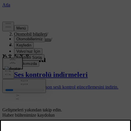
Destek
/
Otomobil bilgileri
/
Otomobil yazılımı
/
Ses tanıma
Ses tanıma
Ses kontrolü indirmeleri
Arabanız için en son sesli kontrol güncellemesini indirin.