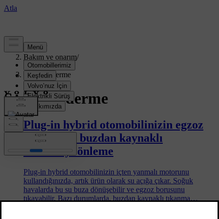
Destek
/
Bakım ve onarım
/
Onarım
/
Sorun Giderme
Sorun Giderme
Plug-in hybrid otomobilinizin egzoz
borusunda buzdan kaynaklı
tıkanmayı önleme
Plug-in hybrid otomobilinizin içten yanmalı motorunu
kullandığınızda, artık ürün olarak su açığa çıkar. Soğuk
havalarda bu su buza dönüşebilir ve egzoz borusunu
tıkayabilir. Bazı durumlarda, buzdan kaynaklı tıkanma
aracınızın çalışmasını bile engelleyebilir. Bunu önlemek için
atabileceğiniz bazı adımlar vardır.