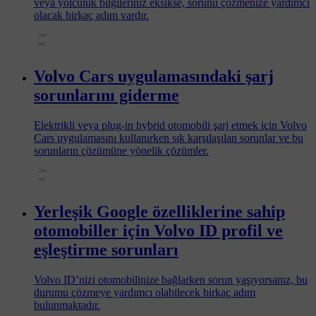
veya yolculuk bilgileriniz eksikse, sorunu çözmenize yardımcı
olacak birkaç adım vardır.
Volvo Cars uygulamasındaki şarj
sorunlarını giderme
Elektrikli veya plug-in hybrid otomobili şarj etmek için Volvo
Cars uygulamasını kullanırken sık karşılaşılan sorunlar ve bu
sorunların çözümüne yönelik çözümler.
Yerleşik Google özelliklerine sahip
otomobiller için Volvo ID profil ve
eşleştirme sorunları
Volvo ID’nizi otomobilinize bağlarken sorun yaşıyorsanız, bu
durumu çözmeye yardımcı olabilecek birkaç adım
bulunmaktadır.