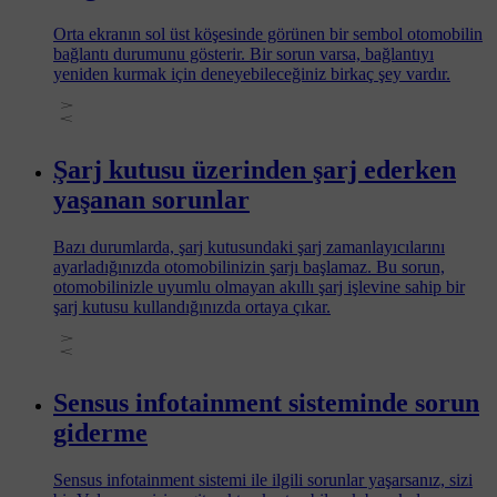
Orta ekranın sol üst köşesinde görünen bir sembol otomobilin
bağlantı durumunu gösterir. Bir sorun varsa, bağlantıyı
yeniden kurmak için deneyebileceğiniz birkaç şey vardır.
Şarj kutusu üzerinden şarj ederken
yaşanan sorunlar
Bazı durumlarda, şarj kutusundaki şarj zamanlayıcılarını
ayarladığınızda otomobilinizin şarjı başlamaz. Bu sorun,
otomobilinizle uyumlu olmayan akıllı şarj işlevine sahip bir
şarj kutusu kullandığınızda ortaya çıkar.
Sensus infotainment sisteminde sorun
giderme
Sensus infotainment sistemi ile ilgili sorunlar yaşarsanız, sizi