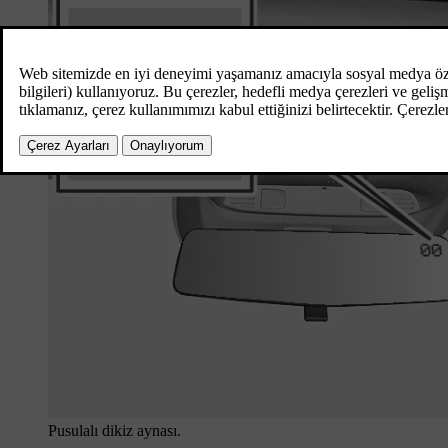
Pusulalı dikiz aynası.