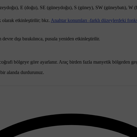
zeydoğu),
E
(doğu),
SE
(güneydoğu),
S
(güney),
SW
(güneybatı),
W
(
arak etkinleştirilir; bkz.
Anahtar konumları -farklı düzeylerdeki fonk
 devre dışı bırakılınca, pusula yeniden etkinleştirilir.
coğrafi bölgeye göre ayarlanır. Araç birden fazla manyetik bölgeden geçe
ş bir alanda durdurunuz.