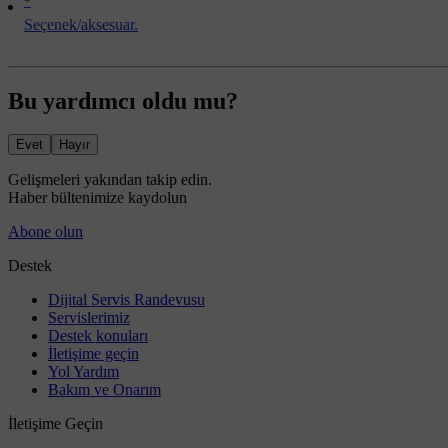
*
Seçenek/aksesuar.
Bu yardımcı oldu mu?
Evet
Hayır