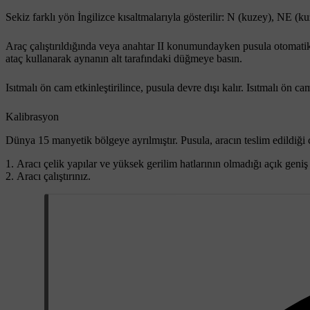
Sekiz farklı yön İngilizce kısaltmalarıyla gösterilir:
N
(kuzey),
NE
(ku
Araç çalıştırıldığında veya anahtar
II
konumundayken pusula otomatik ol
ataç kullanarak aynanın alt tarafındaki düğmeye basın.
Isıtmalı ön cam etkinleştirilince, pusula devre dışı kalır. Isıtmalı ön cam
Kalibrasyon
Dünya 15 manyetik bölgeye ayrılmıştır. Pusula, aracın teslim edildiği 
Aracı çelik yapılar ve yüksek gerilim hatlarının olmadığı açık geni
Aracı çalıştırınız.