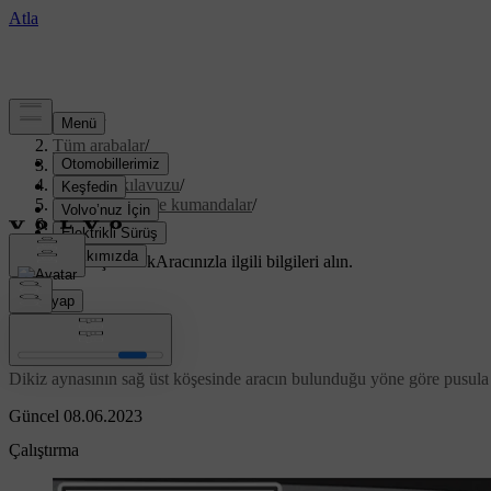
Destek
/
Tüm arabalar
/
V40 2019
/
Kullanıcı kılavuzu
/
Göstergeler ve kumandalar
/
Pusula
Özelleştirilmiş destek
Aracınızla ilgili bilgileri alın.
Giriş yap
*
Pusula
Dikiz aynasının sağ üst köşesinde aracın bulunduğu yöne göre pusula 
Güncel 08.06.2023
Çalıştırma