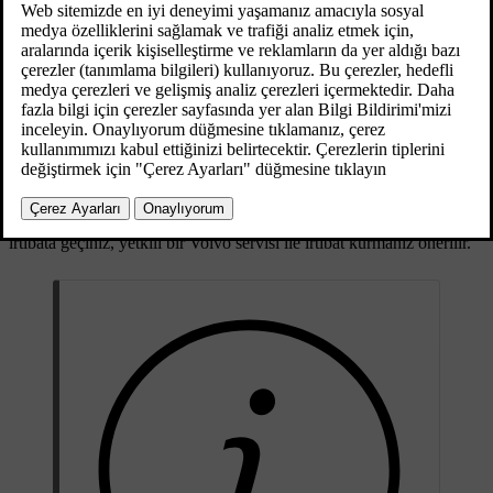
[1]
bir kapı, motor kaputu veya yükleme kapağı açık
yolcu bölmesinde hareket tespit edildiğinde (bir hareket
*
detektörü
takılıysa)
*
araç kaldırıldığında ya da çekildiğinde (eğim detektörü
takılmışsa)
akü kablosu takılı değil
siren devre dışı bırakıldığında.
Alarm sisteminde bir arıza varsa kombine gösterge panelinin bilgi
ekranında bir mesaj görüntülenir. Böyle bir durumda bir servis ile
irtibata geçiniz, yetkili bir Volvo servisi ile irtibat kurmanız önerilir.