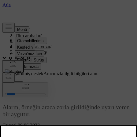
Destek
/
Tüm arabalar
/
V40 2019
/
Kullanıcı kılavuzu
/
Kilitler ve alarm
/
Alarm
/
Alarm
Özelleştirilmiş destek
Aracınızla ilgili bilgileri alın.
Giriş yap
*
Alarm
Alarm, örneğin araca zorla girildiğinde uyarı veren
bir aygıttır.
Güncel 08.06.2023
Şu durumlarda devredeki alarm tetiklenir: