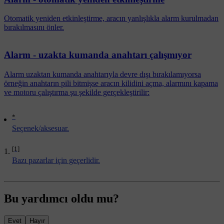
Otomatik yeniden etkinleştirme, aracın yanlışlıkla alarm kurulmadan
bırakılmasını önler.
Alarm - uzakta kumanda anahtarı çalışmıyor
Alarm uzaktan kumanda anahtarıyla devre dışı bırakılamıyorsa
örneğin anahtarın pili bitmişse aracın kilidini açma, alarmını kapama
ve motoru çalıştırma şu şekilde gerçekleştirilir:
*
Seçenek/aksesuar.
[1]
Bazı pazarlar için geçerlidir.
Bu yardımcı oldu mu?
Evet
Hayır