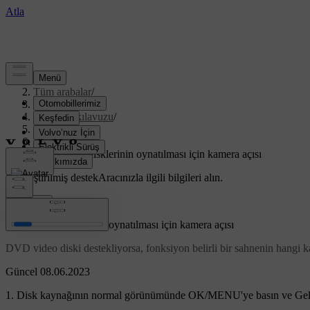
Destek
/
Tüm arabalar
/
V40 2019
/
Kullanıcı kılavuzu
/
Infotainment
/
CD/DVD
/
DVD video disklerinin oynatılması için kamera açısı
Özelleştirilmiş destek
Aracınızla ilgili bilgileri alın.
Giriş yap
DVD video disklerinin oynatılması için kamera açısı
DVD video diski destekliyorsa, fonksiyon belirli bir sahnenin hangi k
Güncel 08.06.2023
Disk kaynağının normal görünümünde
OK/MENU
'ye basın ve
Gel