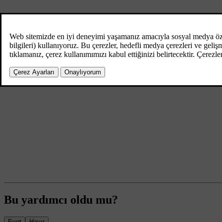
Bu yardımcı oldu mu?
Evet
Hayır