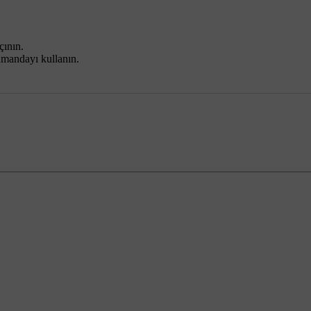
çının.
umandayı kullanın.