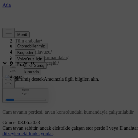
Destek
/
Tüm arabalar
/
V40 2019
/
Kullanıcı kılavuzu
/
Göstergeler ve kumandalar
/
Kumandalar - çeşitli
/
Cam tavan
Özelleştirilmiş destek
Aracınızla ilgili bilgileri alın.
Giriş yap
*
Cam tavan
Cam tavanın perdesi, tavan konsolundaki kumandayla çalıştırılabilir.
Güncel 08.06.2023
Cam tavan sabittir, ancak elektrikle çalışan stor perde
I
veya
II
anahtar
düzeylerdeki fonksiyonlar
.