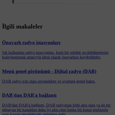
İlgili makaleler
Önayarlı radyo istasyonları
Sık kullanılan radyo istasyonları, basit bir şekilde seçilebilmelerini
kolaylaştırmak amacıyla ideal olarak önayarlara kaydedilirler.
Menü genel görünümü - Dijital radyo (DAB)
DAB radyo için olası seçeneklere ve ayarlara genel bakış.
DAB'dan DAB'a bağlantı
DAB'dan DAB'a bağlantı, DAB radyonun kötü alışı olan ya da hiç
olmayan bir kanaldan daha iyi alışı olan başka bir kanal grubunda
aynı kanala geçebileceği anlamına gelir.