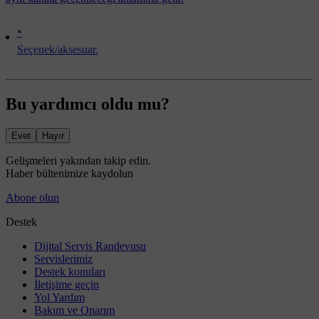
*
Seçenek/aksesuar.
Bu yardımcı oldu mu?
Evet
Hayır