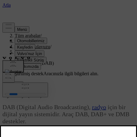
Destek
/
Tüm arabalar
/
XC70 2016
/
Kullanıcı kılavuzu
/
Infotainment
/
Radyo
/
Dijital radyo (DAB)
Özelleştirilmiş destek
Aracınızla ilgili bilgileri alın.
Giriş yap
*
Dijital radyo (DAB)
DAB (Digital Audio Broadcasting),
radyo
için bir
dijital yayın sistemidir. Araç DAB, DAB+ ve DMB
destekler.
Güncel 08.06.2023