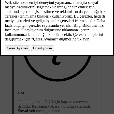
Not
Tüm bölgelerde DAB için kapsama mevcut
değildir. Kapsama yok ise, görüntü ekranında
Sinyal yok
mesajı görünür.