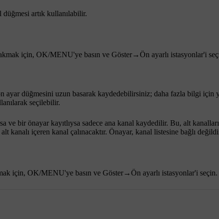
düğmesi artık kullanılabilir.
akmak için,
OK/MENU
'ye basın ve
Göster
→
Ön ayarlı istasyonlar
'i seç
ön ayar düğmesini uzun basarak kaydedebilirsiniz; daha fazla bilgi için 
nılarak seçilebilir.
rsa ve bir önayar kayıtlıysa sadece ana kanal kaydedilir. Bu, alt kanallar
t kanalı içeren kanal çalınacaktır. Önayar, kanal listesine bağlı değildi
mak için,
OK/MENU
'ye basın ve
Göster
→
Ön ayarlı istasyonlar
'i seçin.