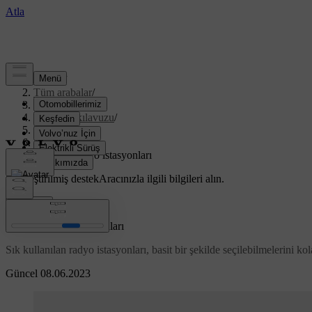
Destek
/
Tüm arabalar
/
XC70 2016
/
Kullanıcı kılavuzu
/
Infotainment
/
Radyo
/
Önayarlı radyo istasyonları
Özelleştirilmiş destek
Aracınızla ilgili bilgileri alın.
Giriş yap
Önayarlı radyo istasyonları
Sık kullanılan radyo istasyonları, basit bir şekilde seçilebilmelerini k
Güncel 08.06.2023