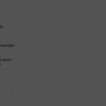
in.
yukarıdaki
ın geçici
r.