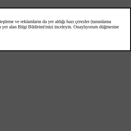
Radyonun ayarlanması
Radyo, halihazırda aldığı radyo
istasyonlarından en güçlü sinyale sahip
olanların yer aldığı bir radyo istasyonu
listesini otomatik olarak derler.