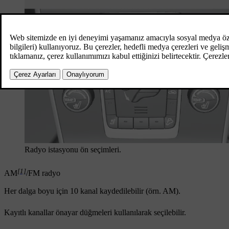
Radyo istasyonu ön seçimleri.
[1]
AM
/FM radyo
Her dalga boyu için 10 kanal kaydedilebilir (örn.
AM
).
Kayıtlı kanallar önayar düğmeleri kullanılarak seçilebilir.