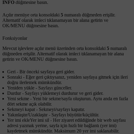
INFO
düğmesine basın.
Açılır menüye orta konsoldaki
5
numaralı düğmeden erişilir.
Alternatif olarak imleci tıklanamayan bir alana getirin ve
OK/MENU
düğmesine basın.
Fonksiyonlar
Mevcut işlevlere açılır menü üzerinden orta konsoldaki
5
numaralı
düğmeden erişilir. Alternatif olarak imleci tıklanamayan bir alana
getirin ve
OK/MENU
düğmesine basın.
Geri
- Bir önceki sayfaya geri gider.
Sonraki
- Eğer geri çıktıysanız, yeniden sayfaya gitmek için ileri
doğru ilerlemek mümkündür.
Yeniden yükle
- Sayfayı günceller.
Durdur
- Sayfayı yüklemeyi durdurur ve geri gider.
Yeni sekme
- Yeni bir sekme/sayfa oluşturun. Aynı anda en fazla
dört sekme açık olabilir.
Sekmeyi kapat
- Sekmeyi/sayfayı kapatır.
Yakınlaştır
/
Uzaklaştır
- Sayfayı büyütür/küçültür.
Yer imi ekleYer imi sil
- Her ziyaret edildiğinde bir web sayfası
adresi yazmak yerine, sayfa için hızlı bir bağlantı (yer imi)
kaydetmek mümkündür. Maksimum 20 yer imi saklanabilir.