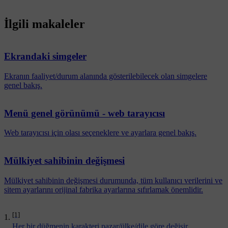
İlgili makaleler
Ekrandaki simgeler
Ekranın faaliyet/durum alanında gösterilebilecek olan simgelere
genel bakış.
Menü genel görünümü - web tarayıcısı
Web tarayıcısı için olası seçeneklere ve ayarlara genel bakış.
Mülkiyet sahibinin değişmesi
Mülkiyet sahibinin değişmesi durumunda, tüm kullanıcı verilerini ve
sitem ayarlarını orijinal fabrika ayarlarına sıfırlamak önemlidir.
[1]
Her bir düğmenin karakteri pazar/ülke/dile göre değişir.