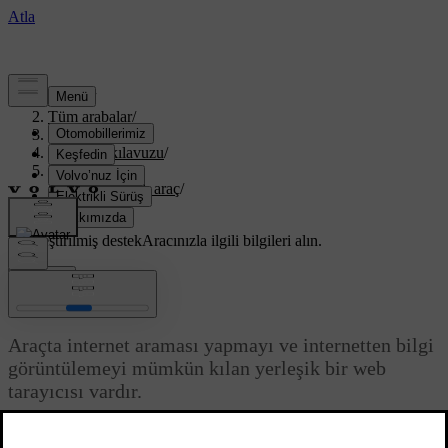
Destek
/
Tüm arabalar
/
XC70 2016
/
Kullanıcı kılavuzu
/
Infotainment
/
İnternete bağlı araç
/
Web tarayıcı
Özelleştirilmiş destek
Aracınızla ilgili bilgileri alın.
Giriş yap
Web tarayıcı
Araçta internet araması yapmayı ve internetten bilgi
görüntülemeyi mümkün kılan yerleşik bir web
tarayıcısı vardır.
Güncel 08.06.2023
Temel çalışma için
sistem yönetimi ve menü navigasyonu