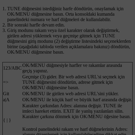
TUNE
düğmesini istediğiniz harfe döndürün, onaylamak için
OK/MENU
düğmesine basın. Orta konsoldaki kumanda
panelindeki numara ve harf düğmeleri de kullanılabilir.
Bir sonraki harfle devam edin.
Giriş modunu rakam veya özel karakter olarak değiştirmek,
girilen adresi yüklemek veya geçmişe gitmek için
TUNE
düğmesini giriş modunu (2) değiştirme listesindeki seçeneklerden
birine (aşağıdaki tabloda verilen açıklamalara bakınız) döndürün,
OK/MENU
düğmesine basın.
OK/MENU
düğmesiyle harfler ve rakamlar arasında
123
/
ABC
geçiş yapınız.
Geçmişe (3) gider. Bir web adresi URL'si seçmek için
=>
TUNE
düğmesini döndürün, adrese gitmek için
OK/MENU
düğmesine basın.
Git
OK/MENU
ile girilen web adresi URL'sini yükler.
a|A
OK/MENU
ile küçük harf ve büyük harf arasında değişir.
Karakter çarkından
Adres:
alanına değişir.
TUNE
ile
imleci hareket ettirin.
EXIT
ile yanlış yazılanları silin.
Karakter çarkına dönmek için
OK/MENU
öğesine basın.
{ | }
Kontrol panelindeki rakam ve harf düğmelerinin
Adres:
alanını düzenlemek için kullanılabileceğine dikkat edin.