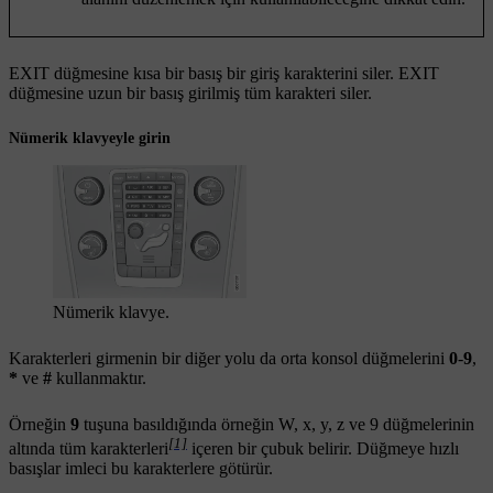
EXIT
düğmesine kısa bir basış bir giriş karakterini siler.
EXIT
düğmesine uzun bir basış girilmiş tüm karakteri siler.
Nümerik klavyeyle girin
Nümerik klavye.
Karakterleri girmenin bir diğer yolu da orta konsol düğmelerini
0
-
9
,
*
ve
#
kullanmaktır.
Örneğin
9
tuşuna basıldığında örneğin
W
,
x
,
y
,
z
ve
9
düğmelerinin
[1]
altında tüm karakterleri
içeren bir çubuk belirir. Düğmeye hızlı
basışlar imleci bu karakterlere götürür.