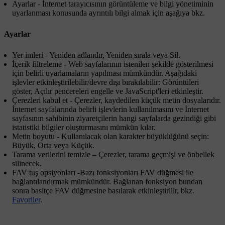
Ayarlar
- İnternet tarayıcısının görüntüleme ve bilgi yönetiminin
uyarlanması konusunda ayrıntılı bilgi almak için aşağıya bkz.
Ayarlar
Yer imleri
-
Yeniden adlandır
,
Yeniden sırala
veya
Sil
.
İçerik filtreleme
- Web sayfalarının istenilen şekilde gösterilmesi
için belirli uyarlamaların yapılması mümkündür. Aşağıdaki
işlevler etkinleştirilebilir/devre dışı bırakılabilir:
Görüntüleri
göster
,
Açılır pencereleri engelle
ve
JavaScript'leri etkinleştir
.
Çerezleri kabul et
- Çerezler, kaydedilen küçük metin dosyalarıdır.
İnternet sayfalarında belirli işlevlerin kullanılmasını ve İnternet
sayfasının sahibinin ziyaretçilerin hangi sayfalarda gezindiği gibi
istatistiki bilgiler oluşturmasını mümkün kılar.
Metin boyutu
- Kullanılacak olan karakter büyüklüğünü seçin:
Büyük
,
Orta
veya
Küçük
.
Tarama verilerini temizle
–
Çerezler, tarama geçmişi ve önbellek
silinecek
.
FAV tuş opsiyonları
-Bazı fonksiyonları
FAV
düğmesi ile
bağlantılandırmak mümkündür. Bağlanan fonksiyon bundan
sonra basitçe
FAV
düğmesine basılarak etkinleştirilir, bkz.
Favoriler
.