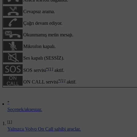
Cevapsız arama.
Çağrı devam ediyor.
Okunmamış metin mesajı.
Mikrofon kapalı.
Ses kapalı (SESSİZ).
*
[1]
SOS servisi
aktif.
*
[1]
ON CALL servisi
aktif.
*
Seçenek/aksesuar.
[1]
Yalnızca Volvo On Call sahibi araçlar.