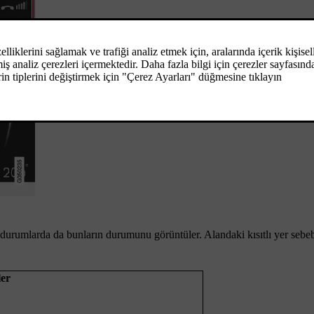
 durumlarda da bunların durumunu görüntüler. Alandaki kısıtlı yer sebe
ler