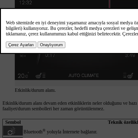
Etkinlik/durum alanı.
Etkinlik/durum alanı devam eden etkinliklerin neler olduğunu ve bazı
faaliyet/durum sembolleri her zaman görüntülenmez.
Sembol
Teknik özellik
®
Bluetooth
yoluyla İnternete bağlanır.