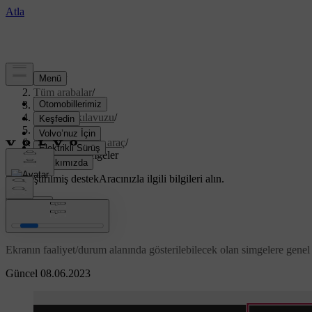
Destek
/
Tüm arabalar
/
XC70 2016
/
Kullanıcı kılavuzu
/
Infotainment
/
İnternete bağlı araç
/
Ekrandaki simgeler
Özelleştirilmiş destek
Aracınızla ilgili bilgileri alın.
Giriş yap
Ekrandaki simgeler
Ekranın faaliyet/durum alanında gösterilebilecek olan simgelere genel
Güncel 08.06.2023