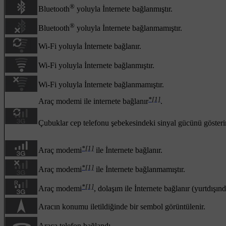
®
Bluetooth
yoluyla İnternete bağlanmıştır.
®
Bluetooth
yoluyla İnternete bağlanmamıştır.
Wi-Fi yoluyla İnternete bağlanır.
Wi-Fi yoluyla İnternete bağlanmıştır.
Wi-Fi yoluyla İnternete bağlanmamıştır.
*
[1]
Araç modemi ile internete bağlanır
.
Çubuklar cep telefonu şebekesindeki sinyal gücünü gösterir v
*
[1]
Araç modemi
ile İnternete bağlanır.
*
[1]
Araç modemi
ile İnternete bağlanmamıştır.
*
[1]
Araç modemi
, dolaşım ile İnternete bağlanır (yurtdışın
Aracın konumu iletildiğinde bir sembol görüntülenir.
Araca telefon bağlandı.