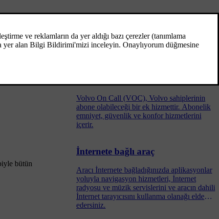
Bluetooth® ahizesiz telefon
Bluetooth® ile donatılmış bir cep telefonu,
araca kablosuz olarak bağlanabilir.
Volvo On Call
Volvo On Call (VOC), Volvo sahiplerinin
abone olabileceği bir ek hizmettir. Abonelik
emniyet, güvenlik ve konfor hizmetlerini
içerir.
İnternete bağlı araç
biyle bütün
Aracı İnternete bağladığınızda aplikasyonlar
yoluyla navigasyon hizmetleri, İnternet
radyosu ve müzik servislerini ve aracın dahili
İnternet tarayıcısını kullanma olanağı elde
edersiniz.