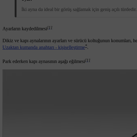
İki ayna da ideal bir görüş sağlamak için geniş açılı türdedi
[1]
Ayarların kaydedilmesi
Dikiz ve kapı aynalarının ayarları ve sürücü koltuğunun konumları, he
*
Uzaktan kumanda anahtarı - kişiselleştirme
.
[1]
Park ederken kapı aynasının aşağı eğilmesi