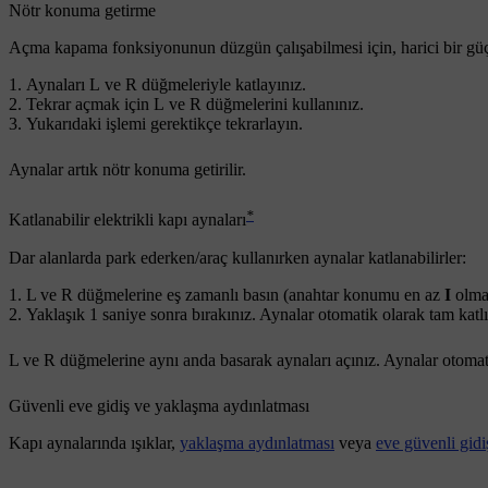
Nötr konuma getirme
Açma kapama fonksiyonunun düzgün çalışabilmesi için, harici bir güçl
Aynaları
L
ve
R
düğmeleriyle katlayınız.
Tekrar açmak için
L
ve
R
düğmelerini kullanınız.
Yukarıdaki işlemi gerektikçe tekrarlayın.
Aynalar artık nötr konuma getirilir.
*
Katlanabilir elektrikli kapı aynaları
Dar alanlarda park ederken/araç kullanırken aynalar katlanabilirler:
L
ve
R
düğmelerine eş zamanlı basın (anahtar konumu en az
I
olmal
Yaklaşık 1 saniye
sonra bırakınız. Aynalar otomatik olarak tam katl
L
ve
R
düğmelerine aynı anda basarak aynaları açınız. Aynalar otomat
Güvenli eve gidiş ve yaklaşma aydınlatması
Kapı aynalarında ışıklar,
yaklaşma aydınlatması
veya
eve güvenli gidi