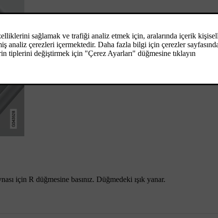
ynası için
R
düğmesine basınız. Düğmedeki ışık yanar.