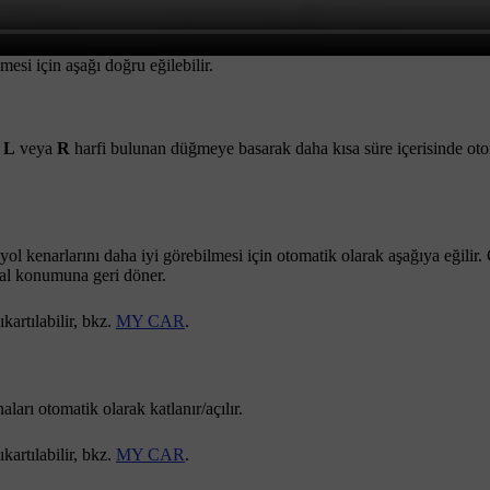
esi için aşağı doğru eğilebilir.
a
L
veya
R
harfi bulunan düğmeye basarak daha kısa süre içerisinde oto
l kenarlarını daha iyi görebilmesi için otomatik olarak aşağıya eğilir. 
inal konumuna geri döner.
artılabilir, bkz.
MY CAR
.
arı otomatik olarak katlanır/açılır.
artılabilir, bkz.
MY CAR
.