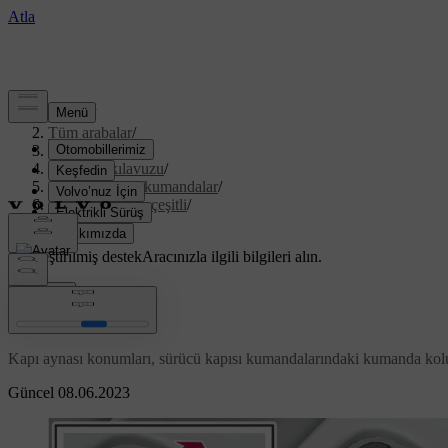
Destek
/
Tüm arabalar
/
XC70 2016
/
Kullanıcı kılavuzu
/
Göstergeler ve kumandalar
/
Kumandalar - çeşitli
/
Kapı aynaları
Özelleştirilmiş destek
Aracınızla ilgili bilgileri alın.
Giriş yap
Kapı aynaları
Kapı aynası konumları, sürücü kapısı kumandalarındaki kumanda kolu
Güncel 08.06.2023