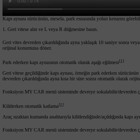
Kapı aynası sürücünün, mesela, park esnasında yolun kenarını görebilm
Geri vitese alın ve
L
veya
R
düğmesine basın.
Geri vites devreden çıkarıldığında ayna
yaklaşık 10 saniye
sonra vey
orijinal konumuna döner.
[1]
Park ederken kapı aynasının otomatik olarak aşağı eğilmesi
Geri vitese geçildiğinde kapı aynası, örneğin park ederken sürücünün yo
devreden çıkarıldığında ayna kısa bir süre sonra otomatik olarak orij
Fonksiyon
MY CAR
menü sisteminde devreye sokulabilir/devreden çık
[1]
Kilitlerken otomatik katlama
Araç uzaktan kumanda anahtarıyla kilitlendiğinde/açıldığında kapı aynal
Fonksiyon
MY CAR
menü sisteminde devreye sokulabilir/devreden çık