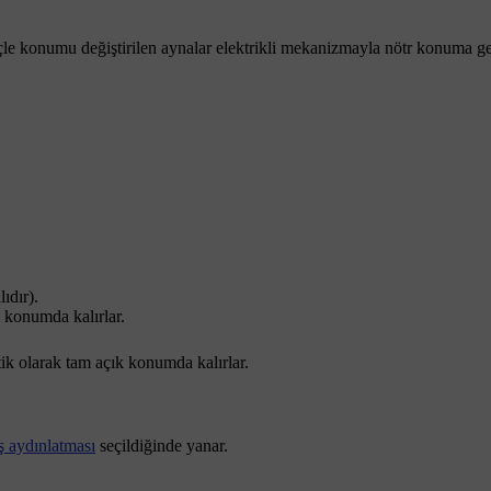
e konumu değiştirilen aynalar elektrikli mekanizmayla nötr konuma get
ıdır).
ı konumda kalırlar.
ik olarak tam açık konumda kalırlar.
ş aydınlatması
seçildiğinde yanar.