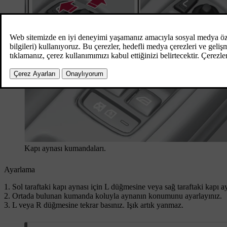
Kapı aynası kumandaları.
Ayarlama
Sol taraftaki kapı aynası için
L
düğmesine veya sağ taraftaki kapı a
Ortada bulunan kumanda koluyla aynanın konumunu ayarlayınız.
L
veya
R
düğmesine tekrar basınız. Işık artık yanmaz.