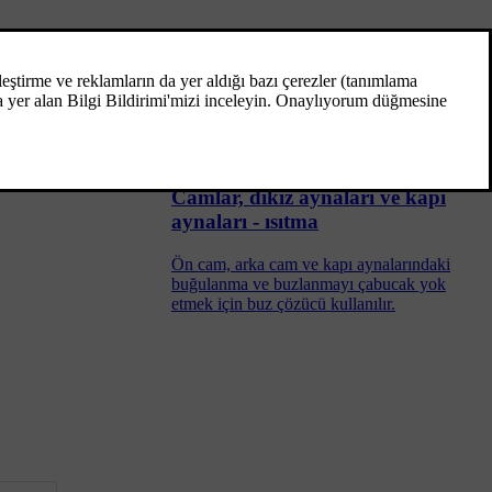
Dikiz aynası - iç
İç dikiz aynası, aynanın alt kenarındaki bir
kumanda ile karartılabilir. Alternatif olarak,
diki aynası otomatik olarak kararır.
Camlar, dikiz aynaları ve kapı
aynaları - ısıtma
Ön cam, arka cam ve kapı aynalarındaki
buğulanma ve buzlanmayı çabucak yok
etmek için buz çözücü kullanılır.