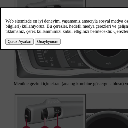
Menüde gezinti için ekran (analog kombine gösterge tablosu) v