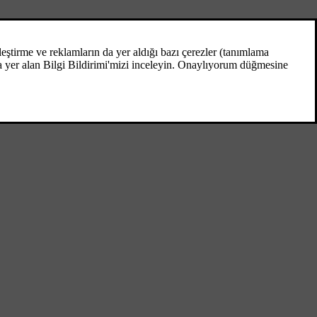
Mesajlar - kullanımı
Kombine gösterge tablosunun bilgi
ekranında gösterilen metin mesajlarını
onaylamak ve mesajlara gözatmak için sol
kumanda kolunu kullanın.