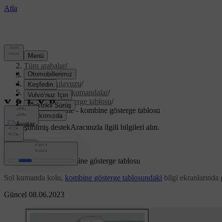
Destek
/
Tüm arabalar
/
XC70 2016
/
Kullanıcı kılavuzu
/
Göstergeler ve kumandalar
/
Kombine gösterge tablosu
/
Menüde gezime - kombine gösterge tablosu
Özelleştirilmiş destek
Aracınızla ilgili bilgileri alın.
Giriş yap
Menüde gezime - kombine gösterge tablosu
Sol kumanda kolu,
kombine gösterge tablosundaki
bilgi ekranlarında 
Güncel 08.06.2023