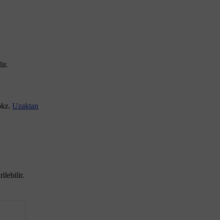
ir.
 bkz.
Uzaktan
lebilir.