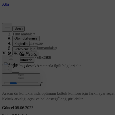
Destek
/
Tüm arabalar
/
XC70 2016
/
Kullanıcı kılavuzu
/
Göstergeler ve kumandalar
/
Koltuklar
/
Koltuklar, ön - elektrikli
Özelleştirilmiş destek
Aracınızla ilgili bilgileri alın.
Giriş yap
*
Koltuklar, ön - elektrikli
Aracın ön koltuklarında optimum koltuk konforu için farklı ayar seçenekle
*
Koltuk arkalığı açısı ve bel desteği
değiştirilebilir.
Güncel 08.06.2023