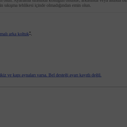
 olun. Ayarlama sırasında koltuğun önünde, arkasında veya altında bir
in sıkışma tehlikesi içinde olmadığından emin olun.
*
tmalı arka koltuk
.
dikiz ve kapı aynaları varsa. Bel desteği ayarı kayıtlı değil.