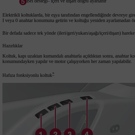
Bel desteği
içeri ve dışarı doğru ayarlanır
Elektrikli koltuklarda, bir eşya tarafından engellendiğinde devreye gi
I
veya
0
anahtar konumuna getirin ve koltuğu yeniden ayarlamadan önc
Bir defada sadece tek yönde (ileri/geri/yukarı/aşağı/içeri/dışarı) hareket e
Hazırlıklar
Koltuk, kapı uzaktan kumandalı anahtarla açıldıktan sonra, anahtar kon
konumundayken yapılır ve motor çalışıyorken her zaman yapılabilir.
*
Hafıza fonksiyonlu koltuk