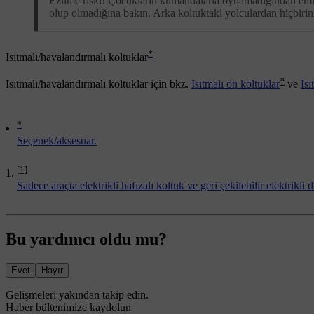
Ezilme riski! Çocukların kumandalarla oynamadığından emin
olup olmadığına bakın. Arka koltuktaki yolculardan hiçbirin
*
Isıtmalı/havalandırmalı koltuklar
*
Isıtmalı/havalandırmalı koltuklar için bkz.
Isıtmalı ön koltuklar
ve
Isı
*
Seçenek/aksesuar.
[1]
Sadece araçta elektrikli hafızalı koltuk ve geri çekilebilir elektrikli 
Bu yardımcı oldu mu?
Evet
Hayır