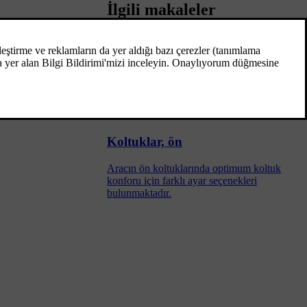
İlgili makaleler
Koltuklar, arka
Arka koltuk arkalığı ve yan koltuk baş
destekleri katlanabilir. Orta koltuk baş
desteği yolcunun boyuna göre ayarlanabilir.
Koltuklar, ön
Aracın ön koltuklarında optimum koltuk
konforu için farklı ayar seçenekleri
bulunmaktadır.