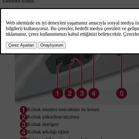
Elektrikli koltuk
Koltuk minderi üstü/altının ön kenarı
Koltuk yükseltme/alçaltma
Koltuk ileri/geri
Koltuk arkalığı eğimi
*