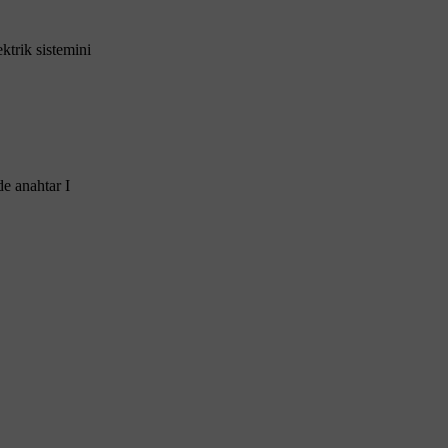
ktrik sistemini
lde anahtar
I