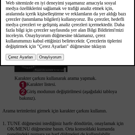
Kaynağın normal görünümünde aramayı başlatmak için
OK/MENU
'ye basın ve
Medya arama
'i seçin.
Arama işlevi
Karakter çarkını kullanarak arama yapmak.
Karakter listesi.
Giriş modunun değiştirilmesi (aşağıdaki tabloya
bakınız).
Arama terimlerini girmek için karakter çarkını kullanın.
TUNE
düğmesini istediğiniz harfe döndürün, onaylamak için
OK/MENU
düğmesine basın. Orta konsoldaki kumanda
panelindeki numara ve harf düğmeleri de kullanılabilir.