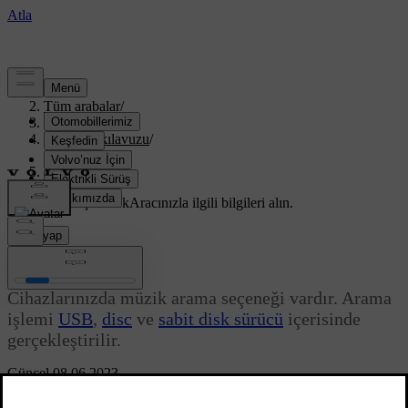
Destek
/
Tüm arabalar
/
XC70 2016
/
Kullanıcı kılavuzu
/
Infotainment
/
Medya araması
Özelleştirilmiş destek
Aracınızla ilgili bilgileri alın.
Giriş yap
Medya araması
Cihazlarınızda müzik arama seçeneği vardır. Arama
işlemi
USB
,
disc
ve
sabit disk sürücü
içerisinde
gerçekleştirilir.
Güncel 08.06.2023
Medya araması,
Disk
,
USB
ve
HDD
kaynakları için normal
görünümde mevcuttur.