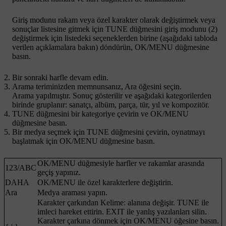
Giriş modunu rakam veya özel karakter olarak değiştirmek veya
sonuçlar listesine gitmek için
TUNE
düğmesini giriş modunu (2)
değiştirmek için listedeki seçeneklerden birine (aşağıdaki tabloda
verilen açıklamalara bakın) döndürün,
OK/MENU
düğmesine
basın.
Bir sonraki harfle devam edin.
Arama teriminizden memnunsanız,
Ara
öğesini seçin.
Arama yapılmıştır. Sonuç gösterilir ve aşağıdaki kategorilerden
birinde gruplanır: sanatçı, albüm, parça, tür, yıl ve kompozitör.
TUNE
düğmesini bir kategoriye çevirin ve
OK/MENU
düğmesine basın.
Bir medya seçmek için
TUNE
düğmesini çevirin, oynatmayı
başlatmak için
OK/MENU
düğmesine basın.
OK/MENU
düğmesiyle harfler ve rakamlar arasında
123
/
ABC
geçiş yapınız.
DAHA
OK/MENU
ile özel karakterlere değiştirin.
Ara
Medya araması yapın.
Karakter çarkından
Kelime:
alanına değişir.
TUNE
ile
imleci hareket ettirin.
EXIT
ile yanlış yazılanları silin.
Karakter çarkına dönmek için
OK/MENU
öğesine basın.