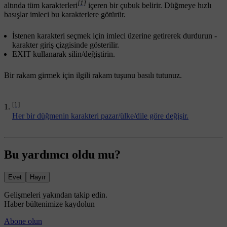
[1]
altında tüm karakterleri
içeren bir çubuk belirir. Düğmeye hızlı
basışlar imleci bu karakterlere götürür.
İstenen karakteri seçmek için imleci üzerine getirerek durdurun -
karakter giriş çizgisinde gösterilir.
EXIT
kullanarak silin/değiştirin.
Bir rakam girmek için ilgili rakam tuşunu basılı tutunuz.
[1]
Her bir düğmenin karakteri pazar/ülke/dile göre değişir.
Bu yardımcı oldu mu?
Evet
Hayır