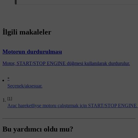
İlgili makaleler
Motorun durdurulması
Motor, START/STOP ENGINE düğmesi kullanılarak durdurulur.
*
Seçenek/aksesuar.
[1]
Araç hareketliyse motoru çalıştırmak için START/STOP ENGINE d
Bu yardımcı oldu mu?