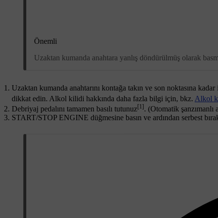
Önemli
Uzaktan kumanda anahtara yanlış döndürülmüş olarak basmayı
Uzaktan kumanda anahtarını kontağa takın ve son noktasına kadar içe
dikkat edin. Alkol kilidi hakkında daha fazla bilgi için, bkz.
Alkol ki
[1]
Debriyaj pedalını tamamen basılı tutunuz
. (Otomatik şanzımanlı a
START/STOP ENGINE
düğmesine basın ve ardından serbest bıra