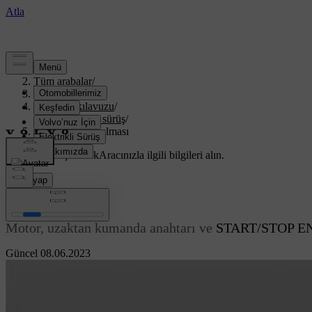
Destek
/
Tüm arabalar
/
XC70 2016
/
Kullanıcı kılavuzu
/
Çalıştırma ve sürüş
/
Motorun çalıştırılması
Özelleştirilmiş destek
Aracınızla ilgili bilgileri alın.
Giriş yap
Motorun çalıştırılması
Motor, uzaktan kumanda anahtarı ve
START/STOP E
Güncel 08.06.2023