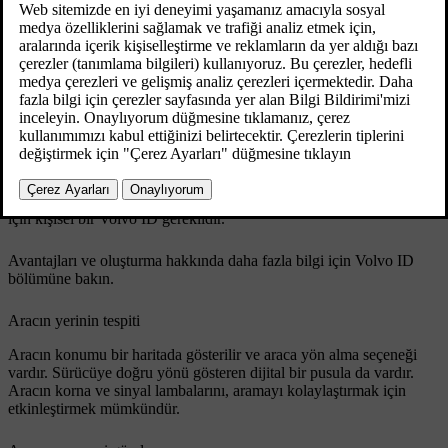
Bazı işlevler tüm araç modellerinde mevcut değildir.
Mobil uygulama sürekli olarak güncellendiğinden, bu bilginin
mevcut işlevselliği yansıtmadığı anlamına gelebilir. Volvo On Call
hakkında daha fazla bilgi için bkz.
support.volvocars.com
.
Mobil uygulama iPhone, Windows Phone ve Android telefonlar için
mevcuttur. Bu uygulamayı Apple AppStore, Windows Phone Store
ya da Google Play'den indirebilirsiniz.
Mobil uygulamayı ve Volvo'nun çevrimiçi hizmetlerini kullanmak
için kişisel bir Volvo ID gereklidir.
Avantajları ve
oluşturma hakkında daha fazla bilgi için Volvo ID
bölümüne bakın.
Aracın yerinin tespiti
Aracın konumu bir haritada gösterilir ve araca yön alma seçeneği
vardır. Sürücüye doğru yönü gösteren dijital bir pusula da vardır.
Aracın korna ve sinyal lambalarını, aramayı kolaylaştırmak için
etkinleştirmek mümkündür.