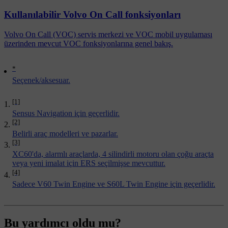
Kullanılabilir Volvo On Call fonksiyonları
Volvo On Call (VOC) servis merkezi ve VOC mobil uygulaması
üzerinden mevcut VOC fonksiyonlarına genel bakış.
*
Seçenek/aksesuar.
[1]
Sensus Navigation için geçerlidir.
[2]
Belirli araç modelleri ve pazarlar.
[3]
XC60'da, alarmlı araçlarda, 4 silindirli motoru olan çoğu araçta
veya yeni imalat için ERS seçilmişse mevcuttur.
[4]
Sadece V60 Twin Engine ve S60L Twin Engine için geçerlidir.
Bu yardımcı oldu mu?