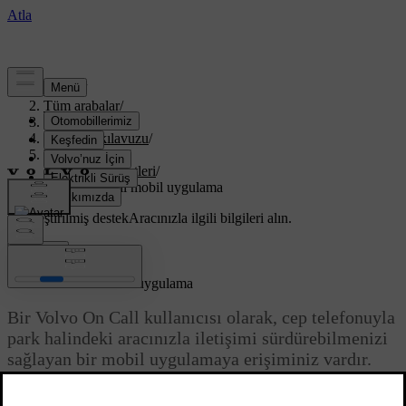
Destek
/
Tüm arabalar
/
XC70 2016
/
Kullanıcı kılavuzu
/
Volvo On Call
/
Konfor hizmetleri
/
Volvo On Call mobil uygulama
Özelleştirilmiş destek
Aracınızla ilgili bilgileri alın.
Giriş yap
*
Volvo On Call
mobil uygulama
Bir Volvo On Call kullanıcısı olarak, cep telefonuyla
park halindeki aracınızla iletişimi sürdürebilmenizi
sağlayan bir mobil uygulamaya erişiminiz vardır.
Güncel 08.06.2023