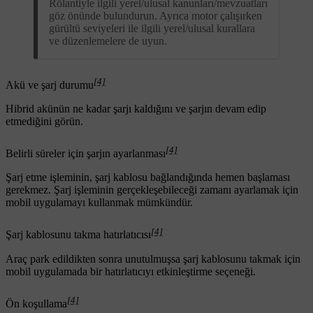
Rölantiyle ilgili yerel/ulusal kanunları/mevzuatları
göz önünde bulundurun. Ayrıca motor çalışırken
gürültü seviyeleri ile ilgili yerel/ulusal kurallara
ve düzenlemelere de uyun.
[4]
Akü ve şarj durumu
Hibrid akünün ne kadar şarjı kaldığını ve şarjın devam edip
etmediğini görün.
[4]
Belirli süreler için şarjın ayarlanması
Şarj etme işleminin, şarj kablosu bağlandığında hemen başlaması
gerekmez. Şarj işleminin gerçekleşebileceği zamanı ayarlamak için
mobil uygulamayı kullanmak mümkündür.
[4]
Şarj kablosunu takma hatırlatıcısı
Araç park edildikten sonra unutulmuşsa şarj kablosunu takmak için
mobil uygulamada bir hatırlatıcıyı etkinleştirme seçeneği.
[4]
Ön koşullama