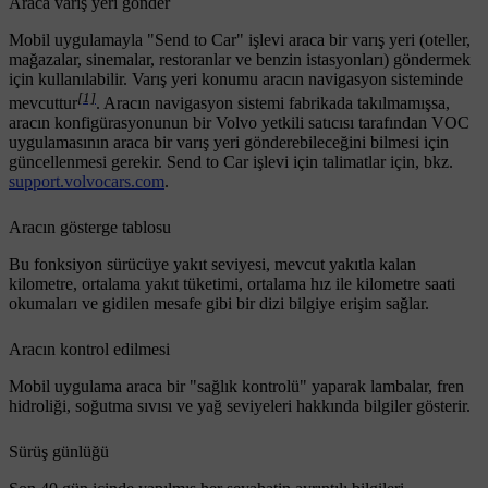
Araca varış yeri gönder
Mobil uygulamayla "Send to Car" işlevi araca bir varış yeri (oteller,
mağazalar, sinemalar, restoranlar ve benzin istasyonları) göndermek
için kullanılabilir. Varış yeri konumu aracın navigasyon sisteminde
[1]
mevcuttur
. Aracın navigasyon sistemi fabrikada takılmamışsa,
aracın konfigürasyonunun bir Volvo yetkili satıcısı tarafından VOC
uygulamasının araca bir varış yeri gönderebileceğini bilmesi için
güncellenmesi gerekir. Send to Car işlevi için talimatlar için, bkz.
support.volvocars.com
.
Aracın gösterge tablosu
Bu fonksiyon sürücüye yakıt seviyesi, mevcut yakıtla kalan
kilometre, ortalama yakıt tüketimi, ortalama hız ile kilometre saati
okumaları ve gidilen mesafe gibi bir dizi bilgiye erişim sağlar.
Aracın kontrol edilmesi
Mobil uygulama araca bir "sağlık kontrolü" yaparak lambalar, fren
hidroliği, soğutma sıvısı ve yağ seviyeleri hakkında bilgiler gösterir.
Sürüş günlüğü