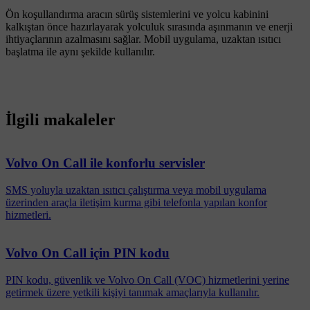
Ön koşullandırma aracın sürüş sistemlerini ve yolcu kabinini
kalkıştan önce hazırlayarak yolculuk sırasında aşınmanın ve enerji
ihtiyaçlarının azalmasını sağlar. Mobil uygulama, uzaktan ısıtıcı
başlatma ile aynı şekilde kullanılır.
İlgili makaleler
Volvo On Call ile konforlu servisler
SMS yoluyla uzaktan ısıtıcı çalıştırma veya mobil uygulama
üzerinden araçla iletişim kurma gibi telefonla yapılan konfor
hizmetleri.
Volvo On Call için PIN kodu
PIN kodu, güvenlik ve Volvo On Call (VOC) hizmetlerini yerine
getirmek üzere yetkili kişiyi tanımak amaçlarıyla kullanılır.