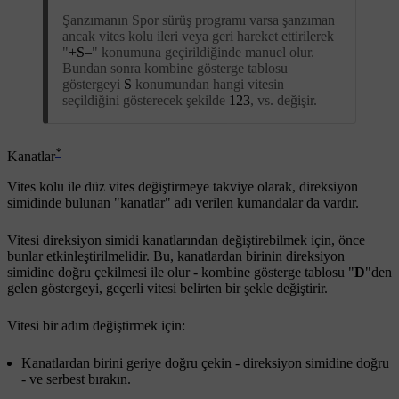
Şanzımanın Spor sürüş programı varsa şanzıman
ancak vites kolu ileri veya geri hareket ettirilerek
"
+S–
" konumuna geçirildiğinde manuel olur.
Bundan sonra kombine gösterge tablosu
göstergeyi
S
konumundan hangi vitesin
seçildiğini gösterecek şekilde
123
, vs. değişir.
*
Kanatlar
Vites kolu ile düz vites değiştirmeye takviye olarak, direksiyon
simidinde bulunan "kanatlar" adı verilen kumandalar da vardır.
Vitesi direksiyon simidi kanatlarından değiştirebilmek için, önce
bunlar etkinleştirilmelidir. Bu, kanatlardan birinin direksiyon
simidine doğru çekilmesi ile olur - kombine gösterge tablosu "
D
"den
gelen göstergeyi, geçerli vitesi belirten bir şekle değiştirir.
Vitesi bir adım değiştirmek için:
Kanatlardan birini geriye doğru çekin - direksiyon simidine doğru
- ve serbest bırakın.