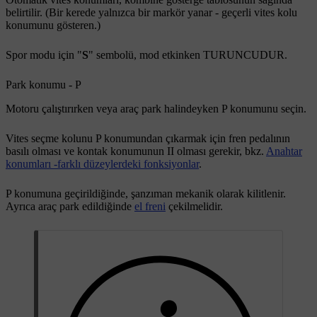
belirtilir. (Bir kerede yalnızca bir markör yanar - geçerli vites kolu
konumunu gösteren.)
Spor modu için "
S
" sembolü, mod etkinken TURUNCUDUR.
Park konumu - P
Motoru çalıştırırken veya araç park halindeyken
P
konumunu seçin.
Vites seçme kolunu
P
konumundan çıkarmak için fren pedalının
basılı olması ve kontak konumunun
II
olması gerekir, bkz.
Anahtar
konumları -farklı düzeylerdeki fonksiyonlar
.
P
konumuna geçirildiğinde, şanzıman mekanik olarak kilitlenir.
Ayrıca araç park edildiğinde
el freni
çekilmelidir.