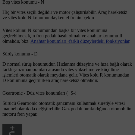
Boş vites konumu - N
Hiç bir vites seçili değildir ve motor çalıştırılabilir. Araç hareketsiz
ve vites kolu
N
konumundayken el frenini çekin.
Vites kolunu
N
konumundan başka bir vites konumuna
geçirebilmek için fren pedalı basılı olmalı ve anahtar konumu
II
olmalıdır, bkz.
Anahtar konumları -farklı düzeylerdeki fonksiyonlar
.
Sürüş konumu - D
D
normal sürüş konumudur. Hızlanma düzeyine ve hıza bağlı olarak
farklı şanzıman oranları arasında vites yükseltme ve küçültme
işlemleri otomatik olarak meydana gelir. Vites kolu
R
konumundan
D
konumuna geçirilirken araç hareketsiz olmalıdır.
Geartronic - Düz vites konumları (+S-)
Sürücü Geartronic otomatik şanzımanı kullanmak suretiyle vitesi
manuel olarak da değiştirebilir. Gaz pedalı bırakıldığında otomobilin
motoru fren yapar.