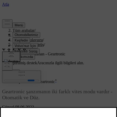
Destek
/
Tüm arabalar
/
XC70 2016
/
Kullanıcı kılavuzu
/
Çalıştırma ve sürüş
/
Şanzıman
/
Otomatik şanzıman - Geartronic
Özelleştirilmiş destek
Aracınızla ilgili bilgileri alın.
Giriş yap
*
Otomatik şanzıman - Geartronic
Geartronic şanzımanın iki farklı vites modu vardır -
Otomatik ve Düz.
Güncel 08.06.2023