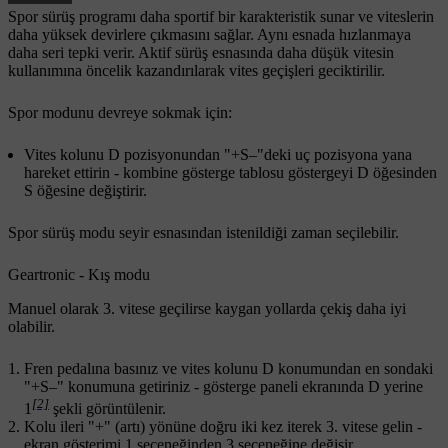
Spor sürüş programı daha sportif bir karakteristik sunar ve viteslerin
daha yüksek devirlere çıkmasını sağlar. Aynı esnada hızlanmaya
daha seri tepki verir. Aktif sürüş esnasında daha düşük vitesin
kullanımına öncelik kazandırılarak vites geçişleri geciktirilir.
Spor modunu devreye sokmak için:
Vites kolunu
D
pozisyonundan "
+S–
"deki uç pozisyona yana
hareket ettirin - kombine gösterge tablosu göstergeyi
D
öğesinden
S
öğesine değiştirir.
Spor sürüş modu seyir esnasından istenildiği zaman seçilebilir.
Geartronic - Kış modu
Manuel olarak 3. vitese geçilirse kaygan yollarda çekiş daha iyi
olabilir.
Fren pedalına basınız ve vites kolunu
D
konumundan en sondaki
"
+S–
" konumuna getiriniz - gösterge paneli ekranında
D
yerine
[2]
1
şekli görüntülenir.
Kolu ileri "
+
" (artı) yönüne doğru
iki kez
iterek 3. vitese gelin -
ekran gösterimi
1
seçeneğinden
3
seçeneğine değişir.