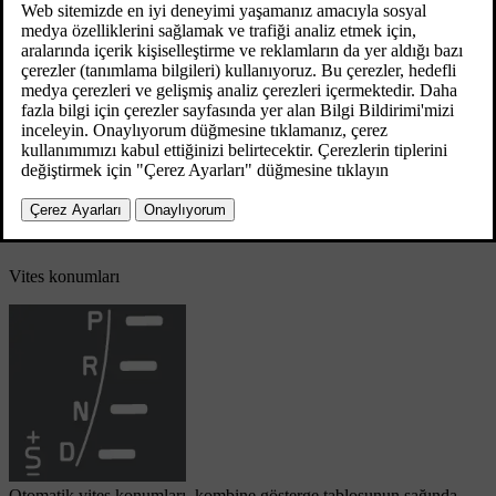
D
: Otomatik vites konumları.
+/–
: Düz vites konumları.
*
S
: Spor modu
.
Kombine gösterge paneli
, aşağıdaki gösterimleri kullanarak vites
*
kolunun konumunu gösterir:
P
,
R
,
N
,
D
,
S
,
1
,
2
,
3
vs.
Vites konumları
Otomatik vites konumları, kombine gösterge tablosunun sağında