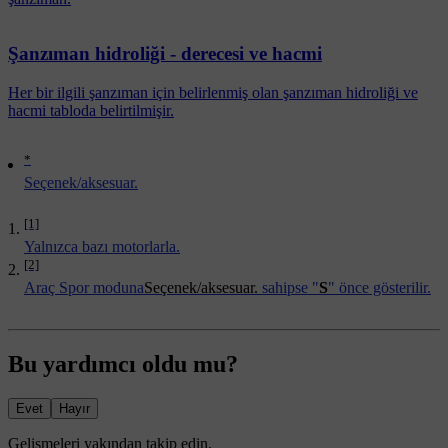
Şanzıman hidroliği - derecesi ve hacmi
Her bir ilgili şanzıman için belirlenmiş olan şanzıman hidroliği ve
hacmi tabloda belirtilmişir.
*
Seçenek/aksesuar.
[1]
Yalnızca bazı motorlarla.
[2]
Araç Spor moduna
Seçenek/aksesuar.
sahipse "
S
" önce gösterilir.
Bu yardımcı oldu mu?
Evet
Hayır