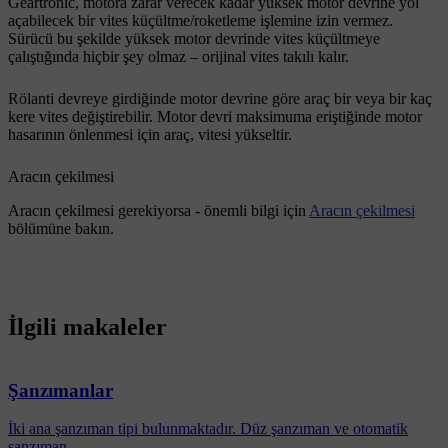
Geartronic, motora zarar verecek kadar yüksek motor devrine yol
açabilecek bir vites küçültme/roketleme işlemine izin vermez.
Sürücü bu şekilde yüksek motor devrinde vites küçültmeye
çalıştığında hiçbir şey olmaz – orijinal vites takılı kalır.
Rölanti devreye girdiğinde motor devrine göre araç bir veya bir kaç
kere vites değiştirebilir. Motor devri maksimuma eriştiğinde motor
hasarının önlenmesi için araç, vitesi yükseltir.
Aracın çekilmesi
Aracın çekilmesi gerekiyorsa - önemli bilgi için
Aracın çekilmesi
bölümüne bakın.
İlgili makaleler
Şanzımanlar
İki ana şanzıman tipi bulunmaktadır. Düz şanzıman ve otomatik
şanzıman.