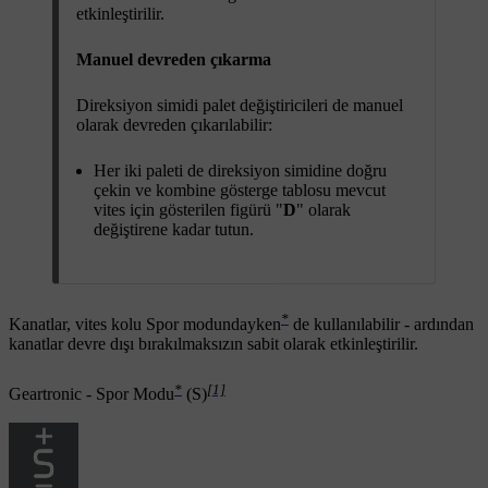
etkinleştirilir.
Manuel devreden çıkarma
Direksiyon simidi palet değiştiricileri de manuel
olarak devreden çıkarılabilir:
Her iki paleti de direksiyon simidine doğru
çekin ve kombine gösterge tablosu mevcut
vites için gösterilen figürü "
D
" olarak
değiştirene kadar tutun.
*
Kanatlar, vites kolu Spor modundayken
de kullanılabilir - ardından
kanatlar devre dışı bırakılmaksızın sabit olarak etkinleştirilir.
*
[1]
Geartronic - Spor Modu
(S)