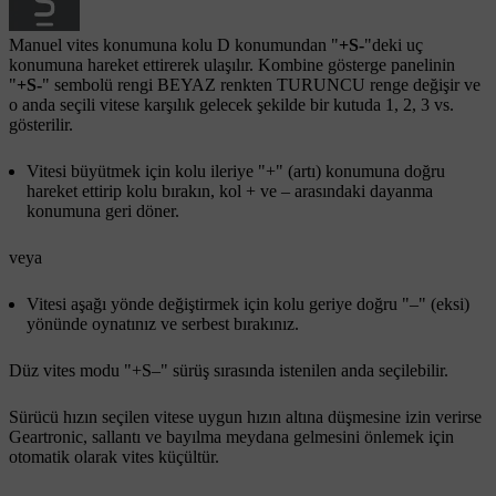
Manuel vites konumuna kolu
D
konumundan "
+S-
"deki uç
konumuna hareket ettirerek ulaşılır. Kombine gösterge panelinin
"
+S-
" sembolü rengi BEYAZ renkten TURUNCU renge değişir ve
o anda seçili vitese karşılık gelecek şekilde bir kutuda
1
,
2
,
3
vs.
gösterilir.
Vitesi büyütmek için kolu ileriye "
+
" (artı) konumuna doğru
hareket ettirip kolu bırakın, kol
+
ve
–
arasındaki dayanma
konumuna geri döner.
veya
Vitesi aşağı yönde değiştirmek için kolu geriye doğru "
–
" (eksi)
yönünde oynatınız ve serbest bırakınız.
Düz vites modu "
+S–
" sürüş sırasında istenilen anda seçilebilir.
Sürücü hızın seçilen vitese uygun hızın altına düşmesine izin verirse
Geartronic, sallantı ve bayılma meydana gelmesini önlemek için
otomatik olarak vites küçültür.