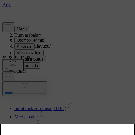
Destek
/
Tüm arabalar
/
XC70 2016
/
Kullanıcı kılavuzu
/
Infotainment
/
Medya çalar
Medya çalar
Sabit disk sürücüsü (HDD)
Medya çalar
CD/DVD
TV