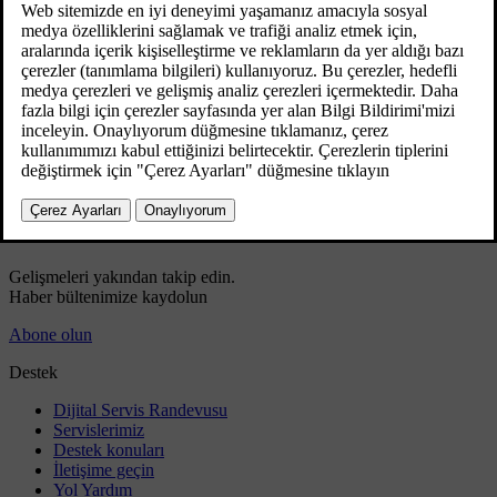
Uzaktan kumanda
Medya çalar - uyumlu dosya formatlar
Bluetooth® Medyası
AUX/USB girişi ile harici ses kaynağı
Medya araması