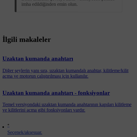
imha edildiğinden emin olun.
İlgili makaleler
Uzaktan kumanda anahtarı
Diğer şeylerin yanı sıra, uzaktan kumandalı anahtar, kilitleme/kilit
açma ve motorun çalıştırılması için kullanılır.
Uzaktan kumanda anahtarı - fonksiyonlar
Temel versiyondaki uzaktan kumanda anahtarının kapıları kilitleme
ve kilitlerini açma gibi fonksiyonları vardır.
*
Seçenek/aksesuar.