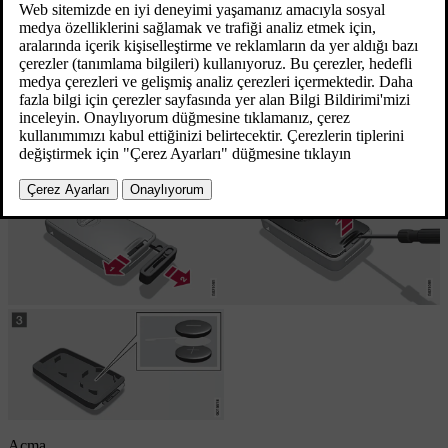
kombine gösterge tablosundaki bilgi sembolü yanar ve ekranda
Araç anahtarı aküsü düşük Kılavuza bak
görüntülenir
ve/veya
kilitler aracın 20 metre uzaklıktaki alan içinde uzaktan kumanda
anahtarının sinyallerine sık sık yanıt vermiyorsa.
Açma