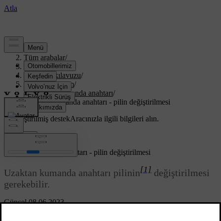
Destek
/
Tüm arabalar
/
XC70 2016
/
Kullanıcı kılavuzu
/
Kilitler ve alarm
/
Uzaktan kumanda anahtarı
/
Uzaktan kumanda anahtarı - pilin değiştirilmesi
Özelleştirilmiş destek
Aracınızla ilgili bilgileri alın.
Giriş yap
Uzaktan kumanda anahtarı - pilin değiştirilmesi
[1]
Uzaktan kumanda anahtarı pilinin
değiştirilmesi
gerekebilir.
Güncel 08.06.2023
Uzaktan kumanda anahtarının pilinin aşağıdaki durumlarda
değiştirilmesi gerekir: