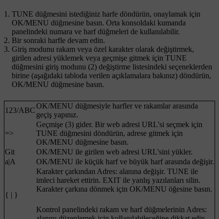
TUNE
düğmesini istediğiniz harfe döndürün, onaylamak için
OK/MENU
düğmesine basın. Orta konsoldaki kumanda
panelindeki numara ve harf düğmeleri de kullanılabilir.
Bir sonraki harfle devam edin.
Giriş modunu rakam veya özel karakter olarak değiştirmek,
girilen adresi yüklemek veya geçmişe gitmek için
TUNE
düğmesini giriş modunu (2) değiştirme listesindeki seçeneklerden
birine (aşağıdaki tabloda verilen açıklamalara bakınız) döndürün,
OK/MENU
düğmesine basın.
OK/MENU
düğmesiyle harfler ve rakamlar arasında
123
/
ABC
geçiş yapınız.
Geçmişe (3) gider. Bir web adresi URL'si seçmek için
=>
TUNE
düğmesini döndürün, adrese gitmek için
OK/MENU
düğmesine basın.
Git
OK/MENU
ile girilen web adresi URL'sini yükler.
a|A
OK/MENU
ile küçük harf ve büyük harf arasında değişir.
Karakter çarkından
Adres:
alanına değişir.
TUNE
ile
imleci hareket ettirin.
EXIT
ile yanlış yazılanları silin.
Karakter çarkına dönmek için
OK/MENU
öğesine basın.
{ | }
Kontrol panelindeki rakam ve harf düğmelerinin
Adres:
alanını düzenlemek için kullanılabileceğine dikkat edin.