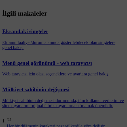
İlgili makaleler
Ekrandaki simgeler
Ekranın faaliyet/durum alanında gösterilebilecek olan simgelere
genel bakış.
Menü genel görünümü - web tarayıcısı
Web tarayıcısı için olası seçeneklere ve ayarlara genel bakış.
Mülkiyet sahibinin değişmesi
Mülkiyet sahibinin değişmesi durumunda, tüm kullanıcı verilerini ve
sitem ayarlarını orijinal fabrika ayarlarına sıfırlamak önemlidir.
[1]
Her bir düğmenin karakteri pazar/ülke/dile göre değişir.