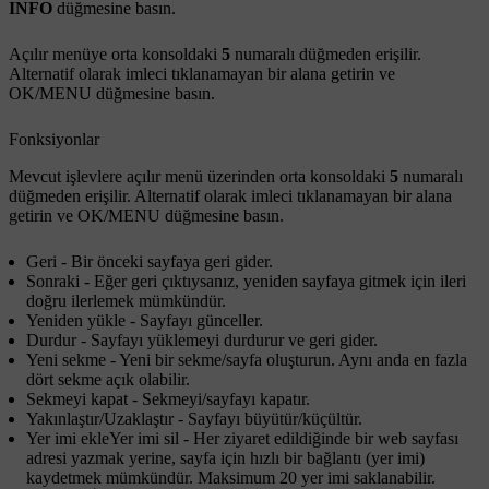
INFO
düğmesine basın.
Açılır menüye orta konsoldaki
5
numaralı düğmeden erişilir.
Alternatif olarak imleci tıklanamayan bir alana getirin ve
OK/MENU
düğmesine basın.
Fonksiyonlar
Mevcut işlevlere açılır menü üzerinden orta konsoldaki
5
numaralı
düğmeden erişilir. Alternatif olarak imleci tıklanamayan bir alana
getirin ve
OK/MENU
düğmesine basın.
Geri
- Bir önceki sayfaya geri gider.
Sonraki
- Eğer geri çıktıysanız, yeniden sayfaya gitmek için ileri
doğru ilerlemek mümkündür.
Yeniden yükle
- Sayfayı günceller.
Durdur
- Sayfayı yüklemeyi durdurur ve geri gider.
Yeni sekme
- Yeni bir sekme/sayfa oluşturun. Aynı anda en fazla
dört sekme açık olabilir.
Sekmeyi kapat
- Sekmeyi/sayfayı kapatır.
Yakınlaştır
/
Uzaklaştır
- Sayfayı büyütür/küçültür.
Yer imi ekleYer imi sil
- Her ziyaret edildiğinde bir web sayfası
adresi yazmak yerine, sayfa için hızlı bir bağlantı (yer imi)
kaydetmek mümkündür. Maksimum 20 yer imi saklanabilir.