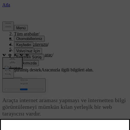
Destek
/
Tüm arabalar
/
XC70 2016
/
Kullanıcı kılavuzu
/
Infotainment
/
İnternete bağlı araç
/
Web tarayıcı
Özelleştirilmiş destek
Aracınızla ilgili bilgileri alın.
Giriş yap
Web tarayıcı
Araçta internet araması yapmayı ve internetten bilgi
görüntülemeyi mümkün kılan yerleşik bir web
tarayıcısı vardır.
Güncel 08.06.2023
Temel çalışma için
sistem yönetimi ve menü navigasyonu