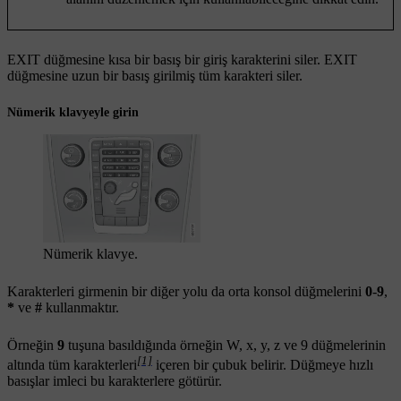
EXIT
düğmesine kısa bir basış bir giriş karakterini siler.
EXIT
düğmesine uzun bir basış girilmiş tüm karakteri siler.
Nümerik klavyeyle girin
Nümerik klavye.
Karakterleri girmenin bir diğer yolu da orta konsol düğmelerini
0
-
9
,
*
ve
#
kullanmaktır.
Örneğin
9
tuşuna basıldığında örneğin
W
,
x
,
y
,
z
ve
9
düğmelerinin
[1]
altında tüm karakterleri
içeren bir çubuk belirir. Düğmeye hızlı
basışlar imleci bu karakterlere götürür.