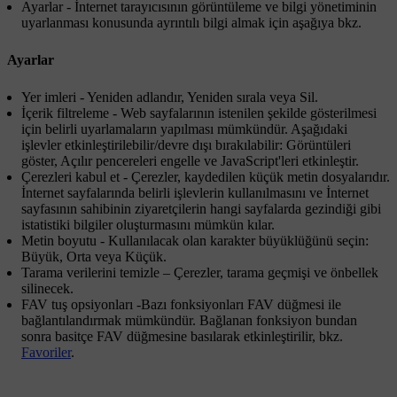
Ayarlar
- İnternet tarayıcısının görüntüleme ve bilgi yönetiminin
uyarlanması konusunda ayrıntılı bilgi almak için aşağıya bkz.
Ayarlar
Yer imleri
-
Yeniden adlandır
,
Yeniden sırala
veya
Sil
.
İçerik filtreleme
- Web sayfalarının istenilen şekilde gösterilmesi
için belirli uyarlamaların yapılması mümkündür. Aşağıdaki
işlevler etkinleştirilebilir/devre dışı bırakılabilir:
Görüntüleri
göster
,
Açılır pencereleri engelle
ve
JavaScript'leri etkinleştir
.
Çerezleri kabul et
- Çerezler, kaydedilen küçük metin dosyalarıdır.
İnternet sayfalarında belirli işlevlerin kullanılmasını ve İnternet
sayfasının sahibinin ziyaretçilerin hangi sayfalarda gezindiği gibi
istatistiki bilgiler oluşturmasını mümkün kılar.
Metin boyutu
- Kullanılacak olan karakter büyüklüğünü seçin:
Büyük
,
Orta
veya
Küçük
.
Tarama verilerini temizle
–
Çerezler, tarama geçmişi ve önbellek
silinecek
.
FAV tuş opsiyonları
-Bazı fonksiyonları
FAV
düğmesi ile
bağlantılandırmak mümkündür. Bağlanan fonksiyon bundan
sonra basitçe
FAV
düğmesine basılarak etkinleştirilir, bkz.
Favoriler
.