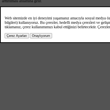
arttırılması anlamına gelir.
Isıtıcı fonksiyonunun
T1
ve
T2
isimli açıklamada gösterildiği gibi iki z
yetkili kullanıcının kontrol edebilmesi için SMS mesajının araç kayıt 