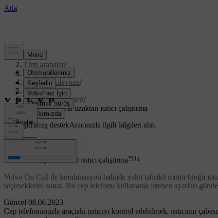
Destek
/
Tüm arabalar
/
XC70 2016
/
Kullanıcı kılavuzu
/
Volvo On Call
/
Konfor hizmetleri
/
SMS vasıtasıyla uzaktan ısıtıcı çalıştırma
Özelleştirilmiş destek
Aracınızla ilgili bilgileri alın.
Giriş yap
*
[1]
SMS vasıtasıyla uzaktan ısıtıcı çalıştırma
Volvo On Call ile kombinasyon halinde yakıt tahrikli motor bloğu ısıtıc
seçeneklerini sunar. Bir cep telefonu kullanarak istenen ayarları gö
Güncel 08.06.2023
Cep telefonunuzla araçtaki ısıtıcıyı kontrol edebilmek, ısıtıcının çaba