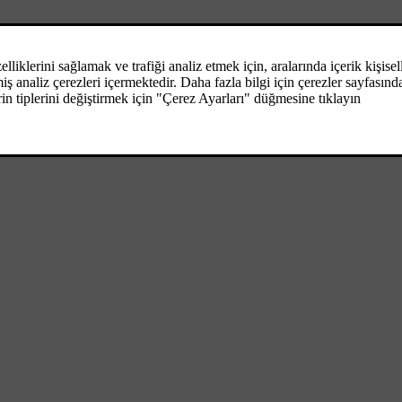
amanı vardır. Bunlar, aracın ayarlanan sıcaklığa ulaştığını gösterir. Isıtı
[2]
numarasını
, ardından da Volvo On Call sisteminin PIN kodunu içerme