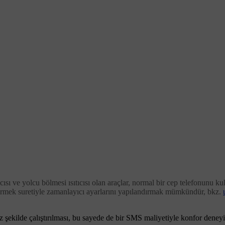
ısı ve yolcu bölmesi ısıtıcısı olan araçlar, normal bir cep telefonunu k
ndermek suretiyle zamanlayıcı ayarlarını yapılandırmak mümkündür, bkz.
sız şekilde çalıştırılması, bu sayede de bir SMS maliyetiyle konfor deney