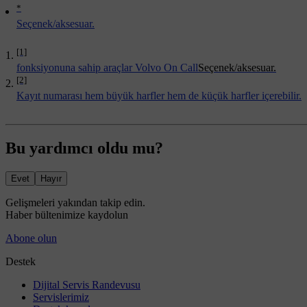
*
Seçenek/aksesuar.
[1]
fonksiyonuna sahip araçlar Volvo On Call
Seçenek/aksesuar.
[2]
Kayıt numarası hem büyük harfler hem de küçük harfler içerebilir.
Bu yardımcı oldu mu?
Evet
Hayır