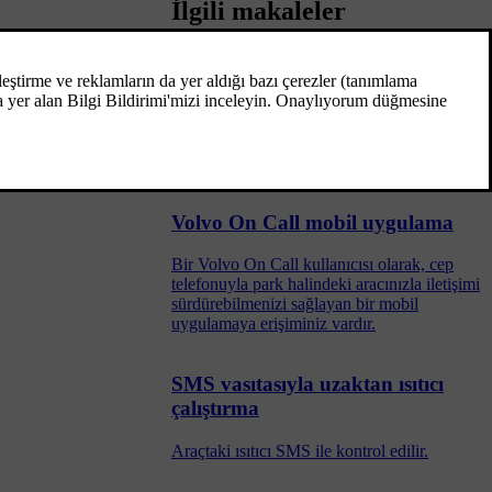
İlgili makaleler
cıyı sadece
si gerekir.
Volvo On Call için PIN kodu
PIN kodu, güvenlik ve Volvo On Call
(VOC) hizmetlerini yerine getirmek üzere
yetkili kişiyi tanımak amaçlarıyla kullanılır.
Volvo On Call mobil uygulama
Bir Volvo On Call kullanıcısı olarak, cep
telefonuyla park halindeki aracınızla iletişimi
sürdürebilmenizi sağlayan bir mobil
uygulamaya erişiminiz vardır.
SMS vasıtasıyla uzaktan ısıtıcı
çalıştırma
Araçtaki ısıtıcı SMS ile kontrol edilir.