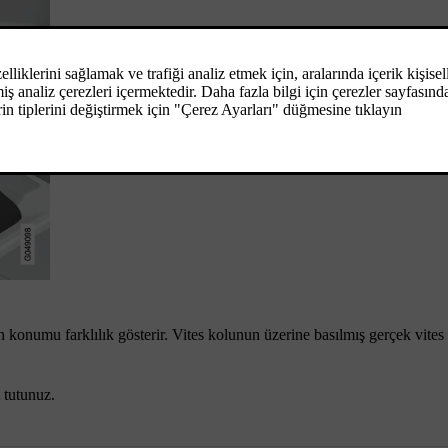
in konumu farklılık gösterir. Vites kolunun üzerine basılmış gerçek vites
 tutunuz.