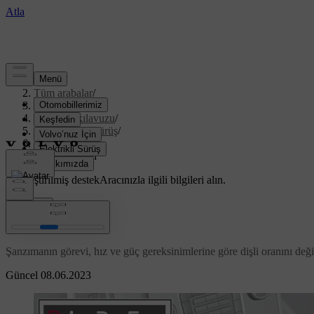
Destek
/
Tüm arabalar
/
XC70 2016
/
Kullanıcı kılavuzu
/
Çalıştırma ve sürüş
/
Şanzıman
/
Düz şanzıman
Özelleştirilmiş destek
Aracınızla ilgili bilgileri alın.
Giriş yap
Düz şanzıman
Şanzımanın görevi, hız ve güç gereksinimlerine göre dişli oranını deği
Güncel 08.06.2023