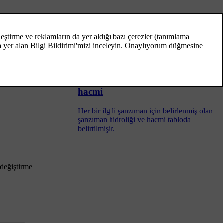
Şanzımanlar
İki ana şanzıman tipi bulunmaktadır. Düz
şanzıman ve otomatik şanzıman.
Şanzıman hidroliği - derecesi ve
hacmi
Her bir ilgili şanzıman için belirlenmiş olan
şanzıman hidroliği ve hacmi tabloda
belirtilmişir.
 değiştirme