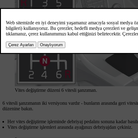
Vites değiştirme düzeni 6 vitesli şanzıman.
6 vitesli şanzımanın iki versiyonu vardır - bunların arasında geri vites
düzenine bakın.
Her vites değiştirme işleminde debriyaj pedalını sonuna kadar basılı
Vites değiştirme işlemleri arasında ayağınızı debriyajdan çekiniz.