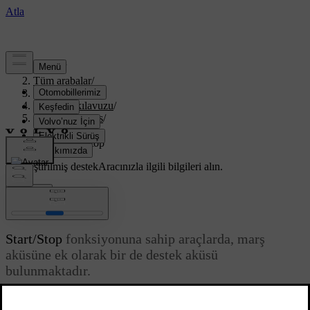
Destek
/
Tüm arabalar
/
XC70 2016
/
Kullanıcı kılavuzu
/
Bakım ve servis
/
Pil
/
Akü - Start/Stop
Özelleştirilmiş destek
Aracınızla ilgili bilgileri alın.
Giriş yap
Akü - Start/Stop
Start/Stop
fonksiyonuna sahip araçlarda, marş
aküsüne ek olarak bir de destek aküsü
bulunmaktadır.
Güncel 08.06.2023
Start/Stop
fonksiyonu olan araçlar iki adet 12 V'lik akü ile