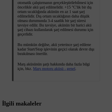
otomatik çalıştırmanın gerçekleştirilebilmesi için
öncelikle akü şarj edilmelidir.
+15 °C
'lik bir dış
ortam sıcaklığında akünün en az
1 saat
şarj
edilmelidir. Dış ortam sıcaklığının daha düşük
olması durumunda
3-4 saatlik
bir şarj süresi
tavsiye edilir. Bu tavsiye, akünün bir harici akü
şarj cihazı kullanılarak şarj edilmesi durumu için
geçerlidir.
Bu mümkün değilse, akü yeterince şarj edilene
kadar
Start/Stop
işlevinin geçici olarak devre dışı
bırakılması önerilir.
Marş aküsünün şarjı hakkında daha fazla bilgi
için, bkz.
Marş motoru aküsü - genel
.
İlgili makaleler