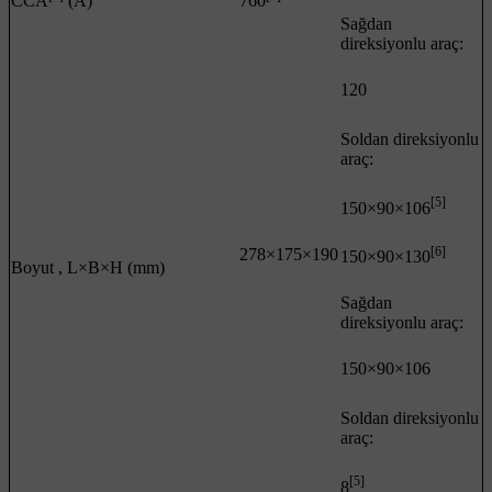
CCA
(A)
760
Sağdan
direksiyonlu araç:
120
Soldan direksiyonlu
araç:
[5]
150×90×106
[6]
278×175×190
150×90×130
Boyut , L×B×H (mm)
Sağdan
direksiyonlu araç:
150×90×106
Soldan direksiyonlu
araç:
[5]
8