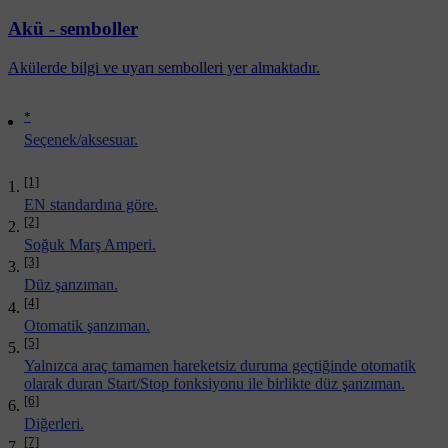
Akü - semboller
Akülerde bilgi ve uyarı sembolleri yer almaktadır.
*
Seçenek/aksesuar.
[1]
EN standardına göre.
[2]
Soğuk Marş Amperi.
[3]
Düz şanzıman.
[4]
Otomatik şanzıman.
[5]
Yalnızca araç tamamen hareketsiz duruma geçtiğinde otomatik
olarak duran Start/Stop fonksiyonu ile birlikte düz şanzıman.
[6]
Diğerleri.
[7]