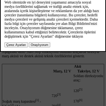
donatılmıştır - biri çalıştırma için ekstra güçlü akü ve diğeri
Start/Stop
fonksiyonu çalıştırma sekansı sırasında yardım eden
yardımcı akü.
Start/Stop fonksiyonu hakkında daha fazla bilgi için bkz.
*
Start/Stop
.
Aracın marş motoru aküsü hakkında daha fazla bilgi için bkz.
Aküyle takviyeli çalıştırma
.
Aşağıdaki tablo Start/Stop fonksiyonu bulunan araçlarda sırasıyla
marş aküsü ve destek aküsü teknik özelliklerini gösterir.
Akü
Marş, 12 V
Takviye, 12 V
Soldan direksiyonlu
araç:
[5]
120
[3]
720
[6]
[1]
170
Soğuk marş kapasitesi
-
[2]
[4]