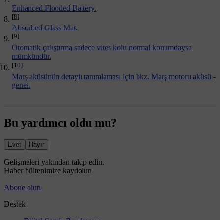
Enhanced Flooded Battery.
[8]
Absorbed Glass Mat.
[9]
Otomatik çalıştırma sadece vites kolu normal konumdaysa
mümkündür.
[10]
Marş aküsünün detaylı tanımlaması için bkz. Marş motoru aküsü -
genel.
Bu yardımcı oldu mu?
Evet
Hayır