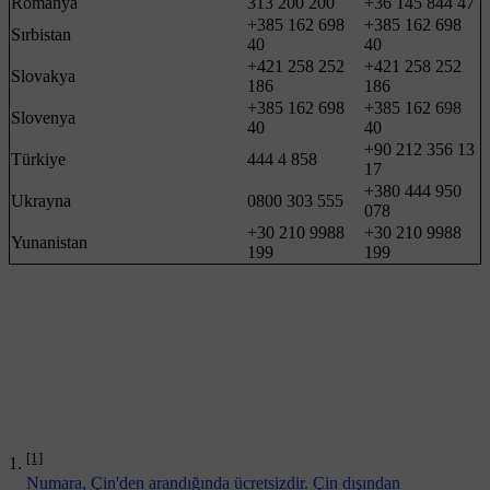
Romanya
313 200 200
+36 145 844 47
+385 162 698
+385 162 698
Sırbistan
40
40
+421 258 252
+421 258 252
Slovakya
186
186
+385 162 698
+385 162 698
Slovenya
40
40
+90 212 356 13
Türkiye
444 4 858
17
+380 444 950
Ukrayna
0800 303 555
078
+30 210 9988
+30 210 9988
Yunanistan
199
199
[1]
Numara, Çin'den arandığında ücretsizdir. Çin dışından