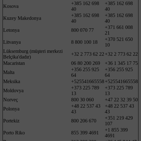
+385 162 698
+385 162 698
Kosova
40
40
+385 162 698
+385 162 698
Kuzey Makedonya
40
40
+371 661 008
Letonya
800 070 77
21
+370 521 650
Litvanya
8 800 100 18
10
Lüksemburg (müşteri merkezi
+32 2 773 62 22
+32 2 773 62 22
Belçika'dadır)
Macaristan
06 80 200 269
+36 1 345 17 75
+356 255 925
+356 255 925
Malta
64
64
Meksika
+525541665558
+525541665558
+373 225 789
+373 225 789
Moldovya
13
13
Norveç
800 30 060
+47 22 32 39 50
+48 22 537 43
+48 22 537 43
Polonya
43
43
+351 219 429
Portekiz
800 206 670
107
+1 855 399
Porto Riko
855 399 4691
4691