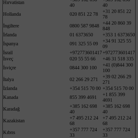
Hırvatistan
40
40
+31 20 851 22
Hollanda
020 851 22 78
78
+44 20 860 39
İngiltere
0800 587 9848
848
İrlanda
01 6373650
+353 1 6373650
+34 91 325 55
İspanya
091 325 55 09
09
İsrail
+972773601417
+972773601417
İsveç
020 55 55 66
+46 31 518 335
+41 (0)844 300
İsviçre
0844 300 100
100
+39 02 266 29
İtalya
02 266 29 271
271
İzlanda
+354 515 70 00
+354 515 70 00
+1 855 399
Kanada
855 399 4691
4691
+385 162 698
+385 162 698
Karadağ
40
40
+7 495 212 24
+7 495 212 24
Kazakistan
68
68
+357 777 724
+357 777 724
Kıbrıs
33
33