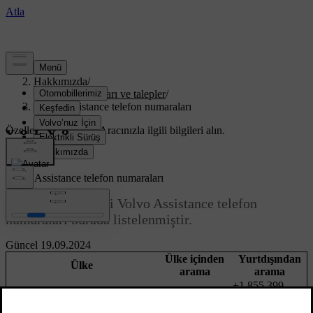
Destek
/
Hakkımızda
/
Şirket politikaları ve talepler
/
Volvo Assistance telefon numaraları
Özelleştirilmiş destek
Aracınızla ilgili bilgileri alın.
Giriş yap
Volvo Assistance telefon numaraları
Farklı pazarlardaki Volvo Assistance telefon
numaraları burada listelenmiştir.
Güncel 19.09.2024
Ülke içinden
Yurtdışından
Ülke
arama
arama
+1 855 399
ABD
855 399 4691
4691
089 208 018
+49 89 208 018