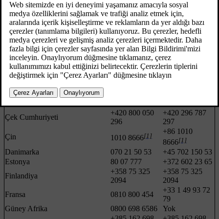
Almanya
747
747
+385 162 698
+385 162 698
Arnavutluk
40
40
Avusturya
+43 1 50 50 300
+43 1 50 50 300
Belçika
02 773 62 22
+32 2 773 62 22
+7 495 212 24
+7 495 212 24
Beyaz Rusya
68
68
+385 162 698
+385 162 698
Bosna-Hersek
40
40
Brezilya
0800 70 775 90
Yok
Bulgaristan
+359 291 146
+359 291 146
+420 800 050
+420 296 787
Çek Cumhuriyeti
296
297
+86 1010
[1]
Çin
1010 8666
[1]
8666
Danimarka
070 21 50 53
+45 702 150 53
Estonya
80 07 777
+372 602 23 65
+358 75 325
+358 75 325
Finlandiya
2094
2094
+33 1 49 93 72
Fransa
0810 800 454
79
Güney Afrika
0800 698 6586
Yok
+385 162 698
+385 162 698