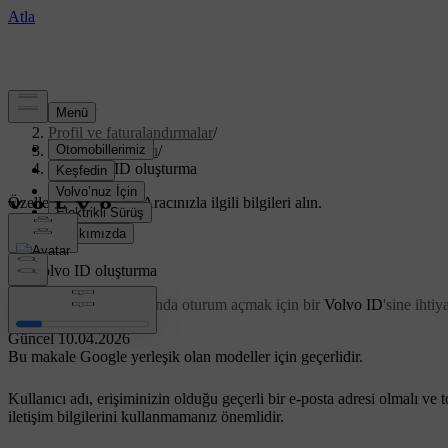
Destek
/
Profil ve faturalandırmalar
/
Hesap detayları
/
Bir Volvo ID oluşturma
Özelleştirilmiş destek
Aracınızla ilgili bilgileri alın.
Giriş yap
Bir
Volvo ID
oluşturma
Volvo Cars uygulamasında oturum açmak için bir
Volvo ID
'sine ihtiy
Güncel 10.04.2026
Bu makale Google yerleşik olan modeller için geçerlidir.
Kullanıcı adı, erişiminizin olduğu geçerli bir e-posta adresi olmalı v
iletişim bilgilerini kullanmamanız önemlidir.