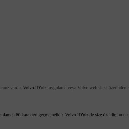
acınız vardır.
Volvo ID
'nizi uygulama veya Volvo web sitesi üzerinden 
e toplamda 60 karakteri geçmemelidir.
Volvo ID
'niz de size özeldir, bu n