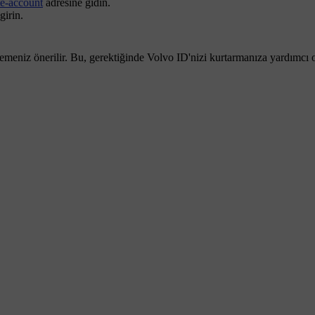
te-account
adresine gidin.
girin.
lemeniz önerilir. Bu, gerektiğinde
Volvo ID
'nizi kurtarmanıza yardımcı o