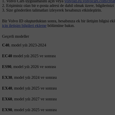
Volvo Cars uygulamasını açın veya
volvoid.eu.volvocars.com/crea
Erişiminiz olan bir e-posta adresi de dahil olmak üzere, bilgilerinizi 
Size gönderilen talimatları izleyerek hesabınızı etkinleştirin.
Bir
Volvo ID
oluşturduktan sonra, hesabınıza ek bir iletişim bilgisi ek
için iletişim bilgileri ekleme
bölümüne bakın.
Geçerli modeller
C40
, model yılı 2023-2024
EC40
model yılı 2025 ve sonrası
ES90
, model yılı 2026 ve sonrası
EX30
, model yılı 2024 ve sonrası
EX40
, model yılı 2025 ve sonrası
EX60
, model yılı 2027 ve sonrası
EX90
, model yılı 2025 ve sonrası