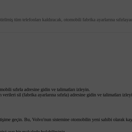
irilmiş tüm telefonları kaldıracak, otomobili fabrika ayarlarına sıfırlay
obili sıfırla
adresine gidin ve talimatları izleyin.
verileri sil (fabrika ayarlarına sıfırla)
adresine gidin ve talimatları izley
iletişime geçin. Bu, Volvo'nun sistemine otomobilin yeni sahibi olarak 
yi ayrı bir makalede bulabilirsiniz.