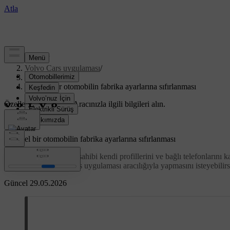
Destek
/
Volvo Cars uygulaması
/
Başlarken
/
İkinci el bir otomobilin fabrika ayarlarına sıfırlanması
Özelleştirilmiş destek
Aracınızla ilgili bilgileri alın.
Giriş yap
İkinci el bir otomobilin fabrika ayarlarına sıfırlanması
Otomobilinizin önceki sahibi kendi profillerini ve bağlı telefonlarını
kullanıcıdan Volvo Cars uygulaması aracılığıyla yapmasını isteyebilirs
Güncel 29.05.2026