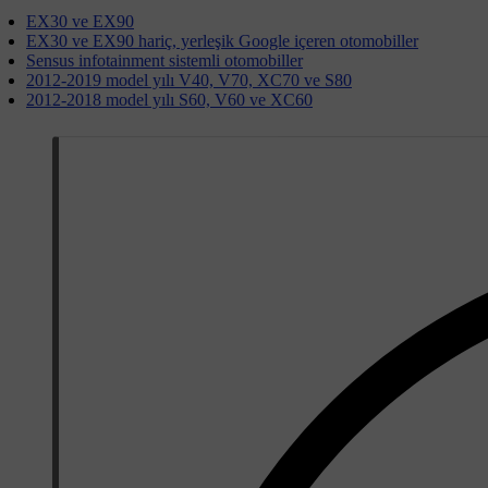
EX30 ve EX90
EX30 ve EX90 hariç, yerleşik Google içeren otomobiller
Sensus infotainment sistemli otomobiller
2012-2019 model yılı V40, V70, XC70 ve S80
2012-2018 model yılı S60, V60 ve XC60