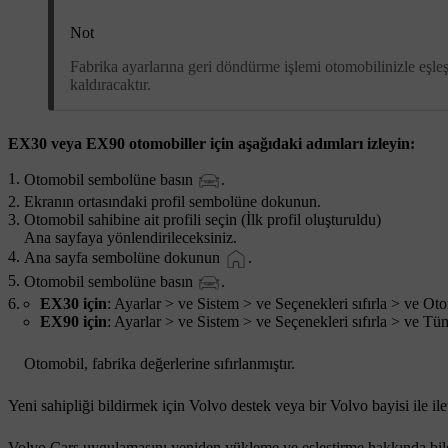
Not
Fabrika ayarlarına geri döndürme işlemi otomobilinizle eşleşt
kaldıracaktır.
EX30 veya EX90 otomobiller için aşağıdaki adımları izleyin:
Otomobil sembolüne basın
.
Ekranın ortasındaki profil sembolüne dokunun.
Otomobil sahibine ait profili seçin (İlk profil oluşturuldu)
Ana sayfaya yönlendirileceksiniz.
Ana sayfa sembolüne dokunun
.
Otomobil sembolüne basın
.
EX30 için
:
Ayarlar
> ve
Sistem
> ve
Seçenekleri sıfırla
> ve
Otom
EX90 için
:
Ayarlar
> ve
Sistem
> ve
Seçenekleri sıfırla
> ve
Tüm 
Otomobil, fabrika değerlerine sıfırlanmıştır.
Yeni sahipliği bildirmek için Volvo destek veya bir Volvo bayisi ile 
Volvo Cars uygulamasını yeniden yükleme ve eşleştirme hakkında bilgi