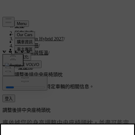
支援
/
所有汽車
/
V60 Plug-in Hybrid 2027
/
使用者手冊
/
內部舒適與恆溫
/
座椅
/
後座椅
/
調整後排中央座椅頭枕
客製化支援
獲取與您特定車輛的相關信息。
登入
調整後排中央座椅頭枕
應依據您的身高調整中央座椅頭枕，並盡可能完
全支撐您的整個頭部後方。