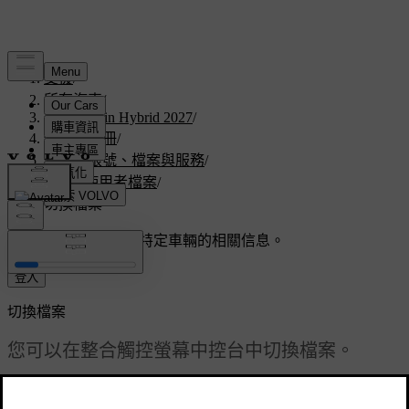
支援
/
所有汽車
/
V60 Plug-in Hybrid 2027
/
使用者手冊
/
使用者帳號、檔案與服務
/
汽車使用者檔案
/
切換檔案
客製化支援
獲取與您特定車輛的相關信息。
登入
切換檔案
您可以在整合觸控螢幕中控台中切換檔案。
已更新 2025/04/04