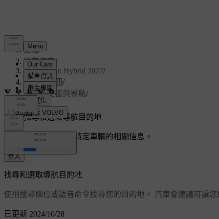
支援
/
所有汽車
/
V60 Plug-in Hybrid 2027
/
使用者手冊
/
駕駛人支援與導航
/
導航
/
找尋和選取導航目的地
客製化支援
獲取與您特定車輛的相關信息。
登入
找尋和選取導航目的地
使用搜尋欄位或語音命令找尋您的目的地。 汽車會建議可讓您
已更新 2024/10/28