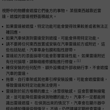
視野中的物體會遮擋它們後方的事物。 某個東西越靠近雷
達，遮擋的雷達視野面積越大。
如果雷達被遮擋，特定功能可能會變得效果較差或者無法正
確回應。
如果汽車偵測到雷達受到遮擋，可能會停用特定功能。
請不要將任何東西放置或安裝在汽車雷達前方或附近， 這
些包括貼紙、汽車車身包膜和黏性膠帶。
雷達前方的漆面損壞可能會影響雷達性能。 如果雷達附近
[1]
有任何損壞，請聯絡維修據點進行修復。
確保安裝的任何配件、額外設備或外部收納行李，不會遮擋
汽車的雷達。
拖車、自行車架或其他牽引桿安裝設備，可能會遮擋雷達，
導致雷達和特定功能無法使用。
雷達對於前方堆積的塵土、冰雪很敏感。 這會影響無線電
波，並可能降低雷達偵測物體的能力。 汽車不一定都能辨
識出雷達遮擋。 在偵測出來的情況下，汽車會在顯示器中
經由通知傳達這個情況。 不過，仍然建議定期檢查雷達，