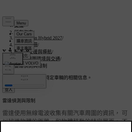
支援
/
所有汽車
/
V60 Plug-in Hybrid 2027
/
使用者手冊
/
駕駛人支援與導航
/
偵測周圍環境與交通
/
雷達偵測與限制
客製化支援
獲取與您特定車輛的相關信息。
登入
雷達偵測與限制
雷達使用無線電波收集有關汽車周圍的資訊， 可
以辨識物體的距離，和物體移動的特定層面。 不
要遮擋雷達非常重要。