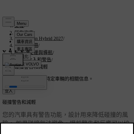
支援
/
所有汽車
/
V60 Plug-in Hybrid 2027
/
使用者手冊
/
駕駛人支援與導航
/
安全介入和警告
/
碰撞警告和減輕
客製化支援
獲取與您特定車輛的相關信息。
登入
碰撞警告和減輕
您的汽車具有警告功能，設計用來降低碰撞的風
險。 如果碰撞無法避免，提前警告和反應可以協
助減輕碰撞的影響。