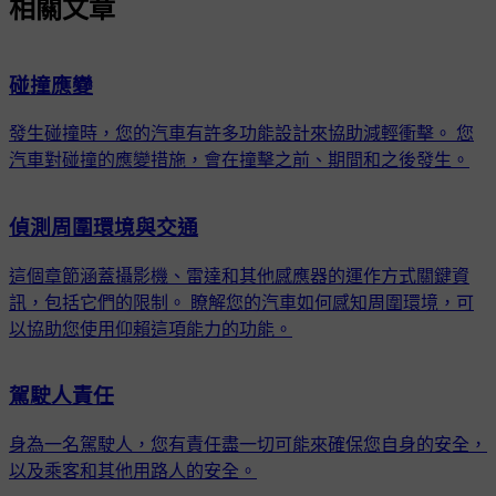
相關文章
碰撞應變
發生碰撞時，您的汽車有許多功能設計來協助減輕衝擊。 您
汽車對碰撞的應變措施，會在撞擊之前、期間和之後發生。
偵測周圍環境與交通
這個章節涵蓋攝影機、雷達和其他感應器的運作方式關鍵資
訊，包括它們的限制。 瞭解您的汽車如何感知周圍環境，可
以協助您使用仰賴這項能力的功能。
駕駛人責任
身為一名駕駛人，您有責任盡一切可能來確保您自身的安全，
以及乘客和其他用路人的安全。