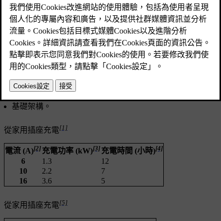
已更新 2025/04/16
可能影響充電時間之因素的一些範例包括：
預調節
環境溫度
電池溫度
充電設備
電池大小
電池狀況和汽車狀況
基礎架構。
[1]
從家用插座充電
[2]
[3]
[4]
電流 (A)
充電功率 (kW)
充電時間 (小時)
6
1.3
12
10
2.2
7
16
3.6
5
[5]
從家用插座充電