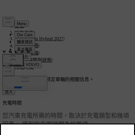
支援
/
所有汽車
/
V60 Plug-in Hybrid 2027
/
使用者手冊
/
充電與加油
/
充電時間與狀態
/
充電時間
客製化支援
獲取與您特定車輛的相關信息。
登入
充電時間
您汽車充電所需的時間，取決於充電類型和幾項
因素。 提到的充電時間為約略值。