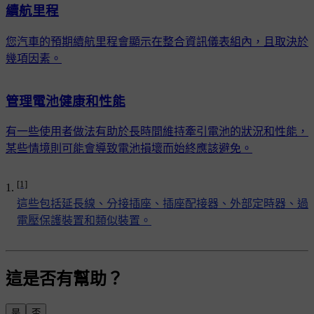
續航里程
您汽車的預期續航里程會顯示在整合資訊儀表組內，且取決於
幾項因素。
管理電池健康和性能
有一些使用者做法有助於長時間維持牽引電池的狀況和性能，
某些情境則可能會導致電池損壞而始終應該避免。
[1]
這些包括延長線、分接插座、插座配接器、外部定時器、過
電壓保護裝置和類似裝置。
這是否有幫助？
是
否