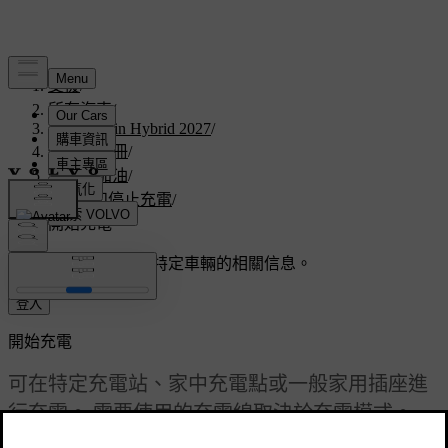
支援
/
所有汽車
/
V60 Plug-in Hybrid 2027
/
使用者手冊
/
充電與加油
/
開始和停止充電
/
開始充電
客製化支援
獲取與您特定車輛的相關信息。
登入
開始充電
可在特定充電站、家中充電點或一般家用插座進
行充電。 需要使用的充電線取決於充電模式。