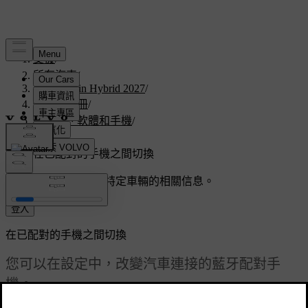
支援
/
所有汽車
/
V60 Plug-in Hybrid 2027
/
使用者手冊
/
顯示器、軟體和手機
/
電話
/
在已配對的手機之間切換
客製化支援
獲取與您特定車輛的相關信息。
登入
在已配對的手機之間切換
您可以在設定中，改變汽車連接的藍牙配對手
機。