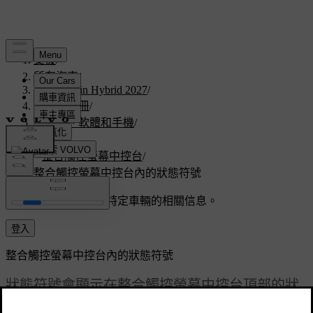
支援
/
所有汽車
/
V60 Plug-in Hybrid 2027
/
使用者手冊
/
顯示器、軟體和手機
/
顯示器
/
整合觸控螢幕中控台
/
整合觸控螢幕中控台內的狀態符號
客製化支援
獲取與您特定車輛的相關信息。
登入
整合觸控螢幕中控台內的狀態符號
狀態符號會顯示在整合觸控螢幕中控台頂部的狀
態列內。 符號會告訴您有關汽車系統狀態的重要