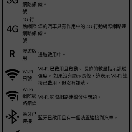
網路訊
線。
號
4G 行
動網際
您的汽車具有作用中的 4G 行動網際網路連
網路訊
線。
號
漫遊啟
漫遊啟用中。
用
Wi-Fi 已啟用且啟動。 長條的數量指示訊號
Wi-Fi
強度。 如果沒有顯示長條，這表示 Wi-Fi 連
訊號
接已啟用，但沒有訊號。
Wi-Fi
網際網
Wi-Fi 網際網路連線發生問題。
路錯誤
藍牙已
藍牙已啟用且有一個裝置連接到汽車。
連接