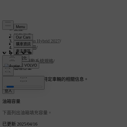
支援
/
所有汽車
/
V60 Plug-in Hybrid 2027
/
使用者手冊
/
規格
/
動力傳動系統規格
/
油箱容量
客製化支援
獲取與您特定車輛的相關信息。
登入
油箱容量
下面列出油箱填充容量。
已更新 2025/04/16