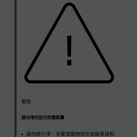
警告
請勿堵住前方防護氣囊
請勿將行李、兒童或寵物放在就座乘員和