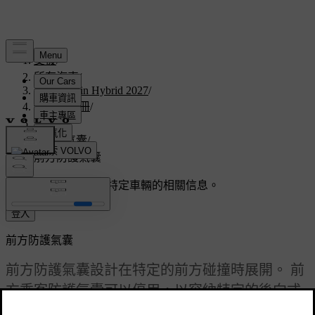
支援
/
所有汽車
/
V60 Plug-in Hybrid 2027
/
使用者手冊
/
安全
/
防護氣囊
/
前方防護氣囊
客製化支援
獲取與您特定車輛的相關信息。
登入
前方防護氣囊
前方防護氣囊設計在特定的前方碰撞時展開。 前
方乘客防護氣囊可以停用，以容納特定的後向式
兒童安全座椅。