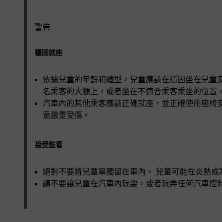
警告
穩固就座
依據兒童的年齡和體型，兒童應該在穩固坐在兒童
名乘客的大腿上，或者坐在不適合乘客乘坐的位置
汽車內的其他乘客應該正確就座，並正確使用座椅
童嚴重受傷。
接受監看
絕對不要將兒童單獨留在車內。 兒童可能在炎熱
請不要讓兒童在汽車內玩耍，或者玩弄任何汽車控