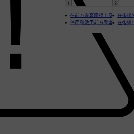
1
2
在前方乘客座椅上安裝兒童安
在後排
停用和啟用前方乘客防護氣囊
在後排