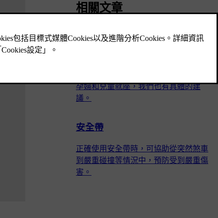
相關文章
正確就座
適當就座和正確使用安全帶，對於汽車
內每個人的安全和舒適都很重要。 針對
孕婦和兒童就座，我們也有具體的建
議。
安全帶
正確使用安全帶時，可協助從突然煞車
到嚴重碰撞等情況中，預防受到嚴重傷
害。