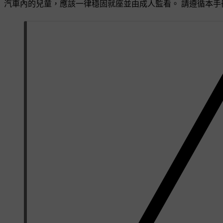
汽車內的兒童，應該一律穩固就座並由成人監看。 請遵循本