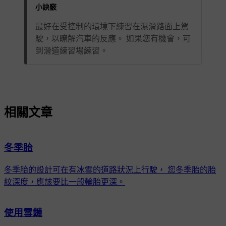
小訣竅
最好在受控制的環境下練習在濕滑路面上駕
駛，以瞭解汽車的反應。 如果您有機會，可
到滑道練習場練習。
相關文章
冬季胎
冬季胎的設計可在有冰雪的道路狀況上行駛， 您冬季胎的胎
紋深度，應該要比一般輪胎更深。
使用雪鏈