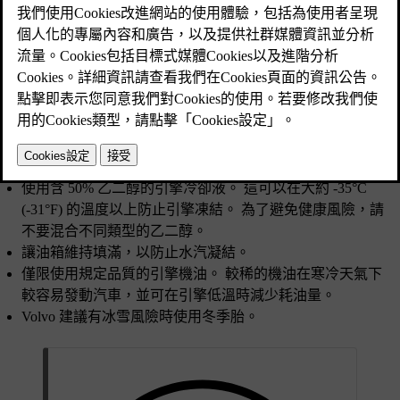
已更新 2025/04/16
在冬季狀況下駕駛的準備工作
寒冷天氣對於汽車電池的要求更高，並可能導致性能暫時降
低， 為了獲得更好的電池性能，駕駛前預調節您的汽車。
請使用含有防凍劑的沖洗液，以避免沖洗液貯液筒內結冰。
確保雨刷片沒有凍結。
使用含 50% 乙二醇的引擎冷卻液。 這可以在大約 -35°C
(-31°F) 的溫度以上防止引擎凍結。 為了避免健康風險，請
不要混合不同類型的乙二醇。
讓油箱維持填滿，以防止水汽凝結。
僅限使用規定品質的引擎機油。 較稀的機油在寒冷天氣下
較容易發動汽車，並可在引擎低溫時減少耗油量。
Volvo 建議有冰雪風險時使用冬季胎。