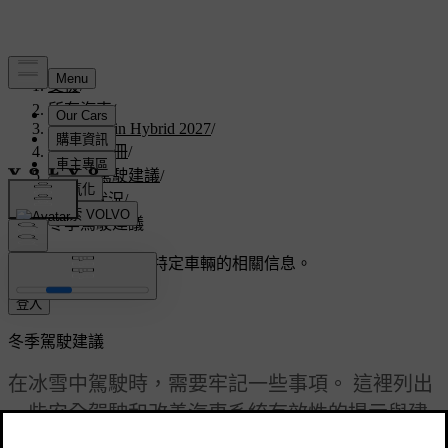
支援
/
所有汽車
/
V60 Plug-in Hybrid 2027
/
使用者手冊
/
情境與駕駛建議
/
寒冷狀況
/
冬季駕駛建議
客製化支援
獲取與您特定車輛的相關信息。
登入
冬季駕駛建議
在冰雪中駕駛時，需要牢記一些事項。 這裡列出
一些安全駕駛和改善汽車系統有效性的提示與建
議。