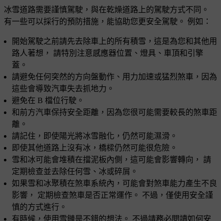
冰雪道路需要謹慎駕駛，與在乾燥道路上的駕駛方式不同。
有一些可以採行的預防措施，能協助您更安全駕駛。 例如：
開始駕駛之前請先去除車上的所有積雪，這是為您和其他用
路人著想， 請特別注意感應器位置、燈具、車頂和引擎
蓋。
請避免任何突然的方向盤動作、用力加速或猛烈煞車，因為
這些會導致汽車失去抓地力。
避免在 B 檔位行駛。
和前方汽車保持安全距離，因為您很可能需要較長的煞車距
離。
請記住，即使陽光將冰雪融化，仍然可能濕滑。
即使其他道路上沒有冰，橋樑仍然可能很危險。
雪和冰可能會堆積在擋泥板內側，這可能會影響轉向， 請
定期檢查並去除任何雪、冰或碎屑。
如果雪和冰聚積在煞車系統內，可能會對煞車能力產生不良
影響， 定期檢查煞車是否正常運作。 不過，僅使用安全謹
慎的方式進行。
有時候，使用雪鏈是不錯的想法。 不過請務必閱讀如何安