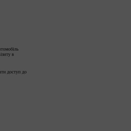
втомобіль
ізиту в
ати доступ до