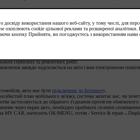
філю і виконайте наступні дії:
онання сервісних та ремонтних робіт.
замовлення завжди надсилається на авто і вам електронною пошто
томобіля, авто має бути
підключене до Інтернету
.
собистий план мобільного зв'язку, система запитає вас, чи хочет
отім застосовується до обраного з'єднання протягом обмеженого 
даними через екран авто, необхідно приймати спливні сповіщення
ла
MY CAR
, натисніть
OK/MENU
, потім -
Service & repair
→
Displ