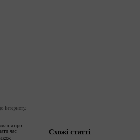
о Інтернету.
рмація про
Схожі статті
вати час
також