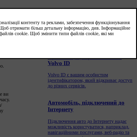
Аудіо та медіа - робота з
системою
Аудіо та мультимедійною системою
можна керувати з центральної консолі,
кнопками на кермі, функцією
розпізнавання голосу або пультом ДК
Інформація відображується на екрані у
верхній секції центральної консолі.
Volvo ID
ю.
Volvo ID є вашим особистим
ідентифікатором, який відкриває доступ
до різних сервісів.
е ви
часу.
Автомобіль, підключений до
/
Інтернету
ay
Підключення авто до Інтернету надає
можливість користуватися, наприклад,
навігаційними послугами, веб-радіо та