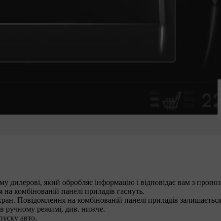
у дилерові, який обробляє інформацію і відповідає вам з пропо
 на комбінованій панелі приладів гаснуть.
кран. Повідомлення на комбінованій панелі приладів залишається
 в ручному режимі, див. нижче.
пуску авто.