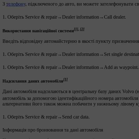
З
телефону
, підключеного до авто, ви можете зателефонувати с
Оберіть
Service & repair
→
Dealer information
→
Call dealer
.
[1]
,
[2]
Використання навігаційної системи
Введіть відповідну автомайстерню в якості пункту призначення
Оберіть
Service & repair
→
Dealer information
→
Set single destina
Оберіть
Service & repair
→
Dealer information
→
Add as waypoint
.
[1]
Надсилання даних автомобіля
Дані автомобіля надсилаються в центральну базу даних Volvo (
автомобіль за допомогою ідентифікаційного номера автомобіля
альтернативи його також можна побачити у нижньому лівому ку
Оберіть
Service & repair
→
Send car data
.
Інформація про бронювання та дані автомобіля