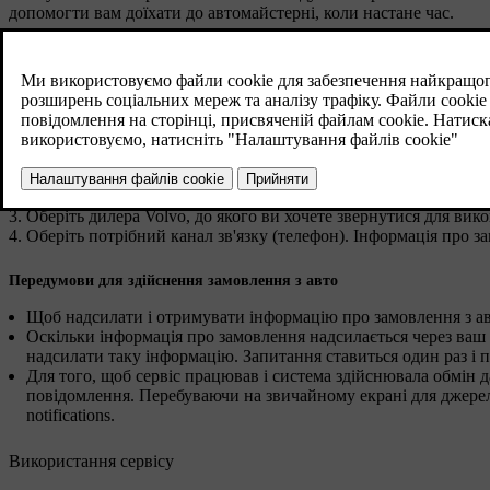
допомогти вам доїхати до автомайстерні, коли настане час.
Перед тим, як можна скористатися сервісом
Volvo ID і мій профіль в системі
Зайдіть до порталу власника My Volvo, перейдіть до свого про
Пересвідчіться, що авто підключене до вашого профілю.
Пересвідчіться, що ваша контактна інформація правильна.
Оберіть дилера Volvo, до якого ви хочете звернутися для вик
Оберіть потрібний канал зв'язку (телефон). Інформація про 
Передумови для здійснення замовлення з авто
Щоб надсилати і отримувати інформацію про замовлення з ав
Оскільки інформація про замовлення надсилається через ваш о
надсилати таку інформацію. Запитання ставиться один раз і п
Для того, щоб сервіс працював і система здійснювала обмін 
повідомлення. Перебуваючи на звичайному екрані для джере
notifications
.
Використання сервісу