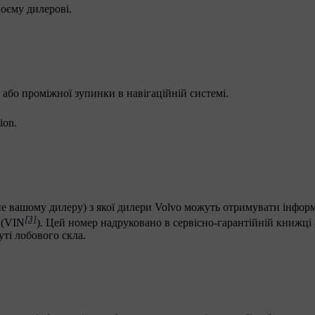
воєму дилерові.
 або проміжної зупинки в навігаційній системі.
tion
.
не вашому дилеру) з якої дилери Volvo можуть отримувати інфор
[3]
 (VIN
). Цей номер надруковано в сервісно-гарантійній книжці 
ті лобового скла.