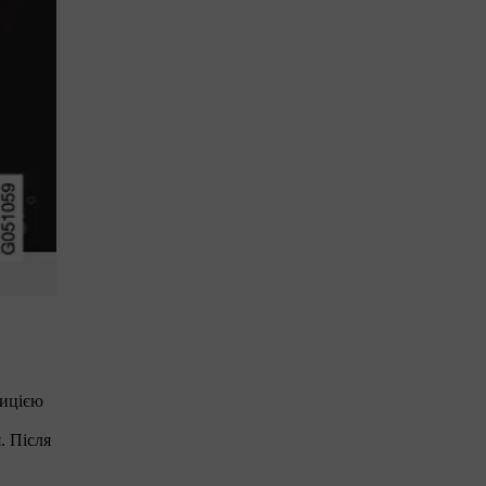
зицією
. Після