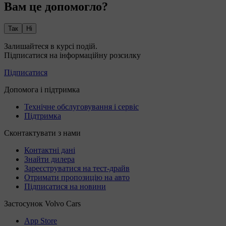
Вам це допомогло?
Так
Ні