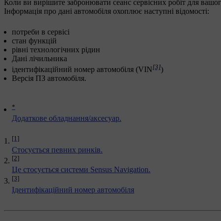
Коли ви вирішите забронювати сеанс сервісних робіт для вашог
Інформація про дані автомобіля охоплює наступні відомості:
потреби в сервісі
стан функцій
рівні технологічних рідин
Дані лічильника
[3]
ідентифікаційний номер автомобіля (VIN
)
Версія ПЗ автомобіля.
*
Додаткове обладнання/аксесуар.
[1]
Стосується певних ринків.
[2]
Це стосується системи Sensus Navigation.
[3]
Ідентифікаційний номер автомобіля