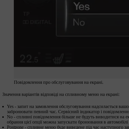
Повідомлення про обслуговування на екрані.
Значення варіантів відповіді на спливному меню на екрані:
Yes
- запит на замовлення обслуговування надсилається вашом
забронювати певний час. Сервісний індикатор і повідомлення
No
- спливні повідомлення більше не будуть виводитися на е
обрання цієї опції можна запускати бронювання в автомобілі
Postpone
- спливне меню буде виведене під час наступного за