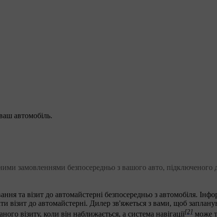
ваш автомобіль.
дними замовленнями безпосередньо з вашого авто, підключеного д
ння та візит до автомайстерні безпосередньо з автомобіля. Інфо
и візит до автомайстерні. Дилер зв'яжеться з вами, щоб заплану
[2]
ного візиту, коли він наближається, а система навігації
може 