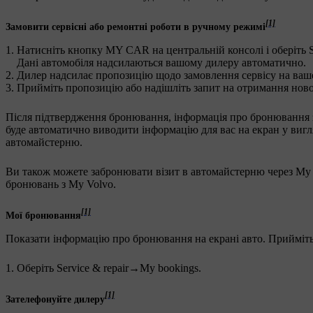
[1]
Замовити сервісні або ремонтні роботи в ручному режимі
Натисніть кнопку
MY CAR
на центральній консолі і оберіть
Дані автомобіля надсилаються вашому дилеру автоматично.
Дилер надсилає пропозицію щодо замовлення сервісу на ваше
Прийміть пропозицію або надішліть запит на отримання ново
Після підтвердження бронювання, інформація про бронювання зб
буде автоматично виводити інформацію для вас на екран у вигл
автомайстерню.
Ви також можете забронювати візит в автомайстерню через My V
бронювань з My Volvo.
[1]
Мої бронювання
Показати інформацію про бронювання на екрані авто. Прийміть
Оберіть
Service & repair
→
My bookings
.
[1]
Зателефонуйте дилеру