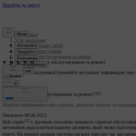
Підтримка
/
Усім машинам
/
S60 Cross Country 2016
/
Посібник користувача
/
Технічне обслуговування та сервіс
/
Замовте сервісне обслуговування та ремонт
Індивідуальна підтримка
Отримайте актуальну інформацію про 
Ввійти
*
[1]
Замовте сервісне обслуговування та ремонт
Керуйте інформацією про сервісні, ремонтні роботи та відпові
Оновлено 08.06.2023
[1]
Цей сервіс
є зручним способом замовити сервісне обслуговува
автомобіль надсилається вашому дилерові, який може підготуват
візиту. На певних ринках система нагадує вам про час запланова