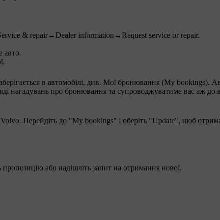
Service & repair
→
Dealer information
→
Request service or repair
.
 авто.
ї.
ерігається в автомобілі, див. Мої бронювання (My bookings). А
яді нагадувань про бронювання та супроводжуватиме вас аж до в
olvo. Перейдіть до "My bookings" і оберіть "Update", щоб отрим
 пропозицію або надішліть запит на отримання нової.