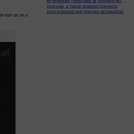
музичними сервісами за допомогою
програм, а також використовувати
інтегрований веб-браузер автомобіля.
ня про це на
а