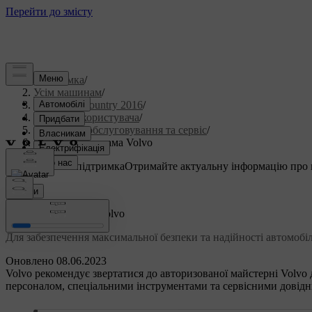
Підтримка
/
Усім машинам
/
S60 Cross Country 2016
/
Посібник користувача
/
Технічне обслуговування та сервіс
/
Сервісна програма Volvo
Індивідуальна підтримка
Отримайте актуальну інформацію про 
Ввійти
Сервісна програма Volvo
Для забезпечення максимальної безпеки та надійності автомобіля
Оновлено 08.06.2023
Volvo рекомендує звертатися до авторизованої майстерні Volvo
персоналом, спеціальними інструментами та сервісними довідни