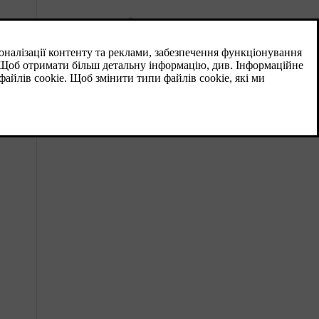
Клімат-контроль - пошук та
усунення несправностей
Сервісне обслуговування та ремонт
системи кондиціонування
рекомендується виконувати в
авторизованій автомайстерні.