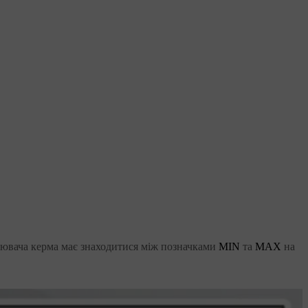
лювача керма має знаходитися між позначками
MIN
та
MAX
на