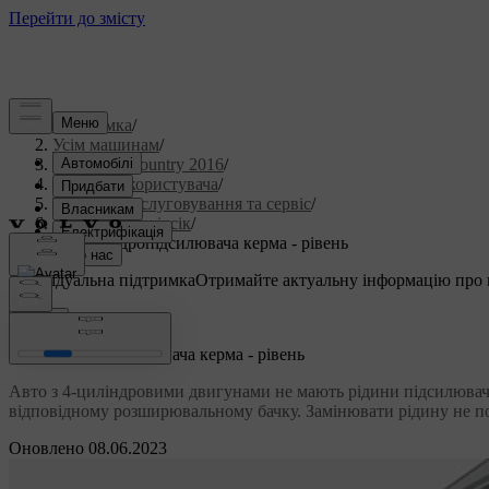
Підтримка
/
Усім машинам
/
S60 Cross Country 2016
/
Посібник користувача
/
Технічне обслуговування та сервіс
/
Моторний відсік
/
Рідина гідропідсилювача керма - рівень
Індивідуальна підтримка
Отримайте актуальну інформацію про 
Ввійти
Рідина гідропідсилювача керма - рівень
Авто з 4-циліндровими двигунами не мають рідини підсилювача
відповідному розширювальному бачку. Замінювати рідину не по
Оновлено 08.06.2023