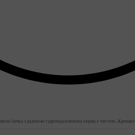
навколо бачка з рідиною гідропідсилювача керма є чистою. Кришк