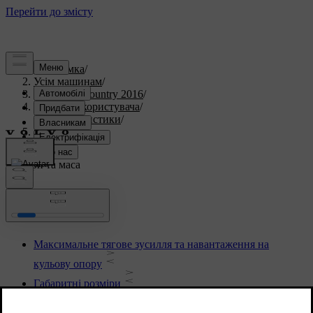
Підтримка
/
Усім машинам
/
S60 Cross Country 2016
/
Посібник користувача
/
Характеристики
/
Розміри та маса
Розміри та маса
Максимальне тягове зусилля та навантаження на
кульову опору
Габаритні розміри
Маса