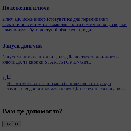
Положення ключа
Ключ ДК може використовуватися для перемикання
електричної системи автомобіля в різні режими/рівні, завдяки
чому можуть бути доступні різні функції; див. .
Запуск двигуна
Запуск та вимкнення двигуна здійснюється за допомогою
ключа ДК та кнопки START/STOP ENGINE.
[1]
На автомобілях із системою безключового запуску і
замикання достатньо мати ключ ДК всередині салону авто.
Вам це допомогло?
Так
Ні