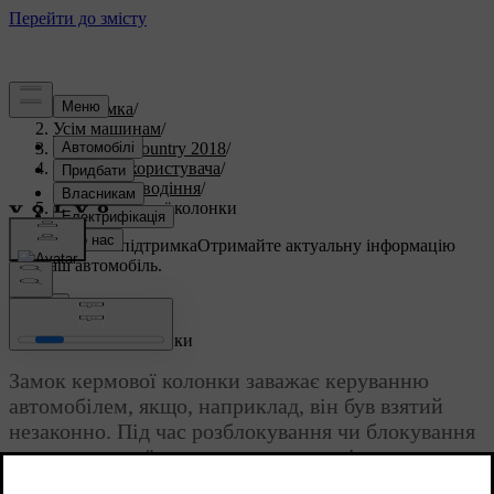
Підтримка
/
Усім машинам
/
S60 Cross Country 2018
/
Посібник користувача
/
Запуск та водіння
/
Замок кермової колонки
Індивідуальна підтримка
Отримайте актуальну інформацію
про ваш автомобіль.
Ввійти
Замок кермової колонки
Замок кермової колонки заважає керуванню
автомобілем, якщо, наприклад, він був взятий
незаконно. Під час розблокування чи блокування
замка кермової колонки можна помітити
механічний шум.