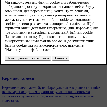
Оновлено 08.06.2023
Принцип роботи
Замок запалення активується при відчиненні дверцят водія
після вимкнення двигуна.
Замок кермової колонки відмикається, коли ключ ДК
[1]
знаходиться у вимикачі запалення
і натиснуто кнопку
START/STOP ENGINE
.
Схожі статті
Кермове колесо
Кермове колесо може бути відрегульоване в різних позиціях,
на ньому знаходяться органи керування клаксоном та
системою круїз-контролю, а також меню, аудіосистемою та
телефоном.