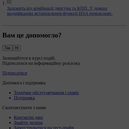
[1]
Залежить від комбінації двигуна та КПП. У деяких
модифікаціях встановлення функції HSA неможливе.
Вам це допомогло?
Так
Ні