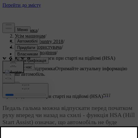
Підтримка
/
Усім машинам
/
S60 Cross Country 2018
/
Посібник користувача
/
Запуск та водіння
/
Функція допомоги при старті на підйомі (HSA)
Індивідуальна підтримка
Отримайте актуальну інформацію
про ваш автомобіль.
Ввійти
*
[1]
Функція допомоги при старті на підйомі (HSA)
Педаль гальма можна відпускати перед початком
руху вперед чи назад на схилі - функція HSA (Hill
Start Assist) означає, що автомобіль не буде
відкочуватися назад.