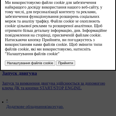
Оновлено 08.06.2023
Ця функція передбачає, що тиск в гальмівній системі
підтримується ще декілька секунд необхідних для того, щоб
водій переніс ногу з педалі гальма на педаль акселератора.
Затримка вимкнення гальм триває декілька секунд, або ж до
того моменту, коли водій не натискає на педаль акселератора.
Схожі статті
Запуск двигуна
Запуск та вимкнення двигуна здійснюється за допомогою
ключа ДК та кнопки START/STOP ENGINE.
*
Додаткове обладнання/аксесуар.