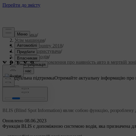
Підтримка
/
Усім машинам
/
S60 Cross Country 2018
/
Посібник користувача
/
Підтримка водія
/
Система повідомлення про наявність авто в мертвій зон
BLIS
Індивідуальна підтримка
Отримайте актуальну інформацію про 
Ввійти
*
BLIS
BLIS (Blind Spot Information) являє собою функцію, розроблену
Оновлено 08.06.2023
Функція BLIS є допоміжною системою водія, яка призначена д