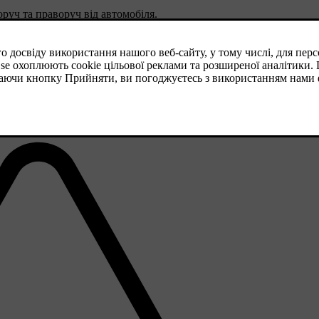
руч та праворуч від автомобіля.
ю для водія, створеною для надання попередження про:
авто рухається заднім ходом.