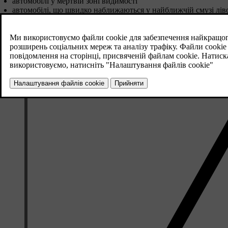
автомобілі у мертвій зоні видимості
автомобілі, що швидко наближаються у найближчій смузі ліво
Функція BLIS
СТА
(Cross Traffic Alert) є допоміжною системо
транспорт, що рухається в поперечному напрямку, коли ваше 