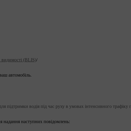
і видимості (BLIS)
/
ваш автомобіль.
 для підтримки водія під час руху в умовах інтенсивного трафіку
ля надання наступних повідомлень: