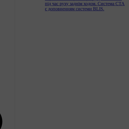
під час руху заднім ходом. Система CTA
є доповненням системи BLIS.