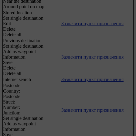
Near the destination
Around point on map
Stored location
Set single destination
Edit
Зазначити пункт призначення
Delete
Delete all
Previous destination
Set single destination
Add as waypoint
Information
Зазначити пункт призначення
Save
Delete
Delete all
Internet search
Зазначити пункт призначення
Postcode
Country:
Postcode
Street:
Number:
Зазначити пункт призначення
Junction:
Set single destination
Add as waypoint
Information
Save