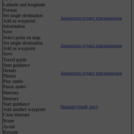
Latitude and longitude
Format:
Set single destination
Зазначити пункт призначення
Add as waypoint
Information
Save
Select point on map
Set single destination
Зазначити пункт призначення
Add as waypoint
Save
Travel guide
Start guidance
Details
Зазначити пункт призначення
Photos
Play audio
Pause audio
Itinerary
Itinerary
Start guidance
Маршрутний лист
Add another waypoint
Clear itinerary
Route
Avoid
Reroute