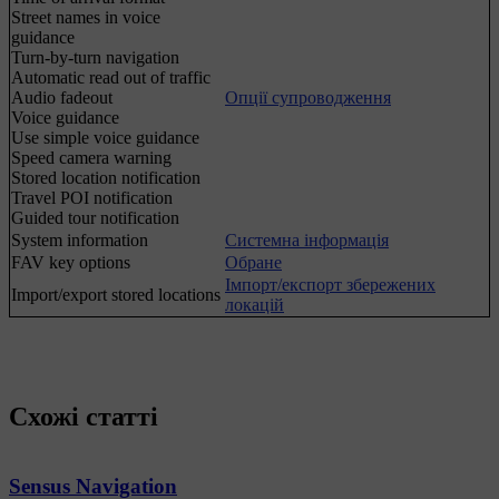
Street names in voice
guidance
Turn-by-turn navigation
Automatic read out of traffic
Audio fadeout
Опції супроводження
Voice guidance
Use simple voice guidance
Speed camera warning
Stored location notification
Travel POI notification
Guided tour notification
System information
Системна інформація
FAV key options
Обране
Імпорт/експорт збережених
Import/export stored locations
локацій
Схожі статті
Sensus Navigation