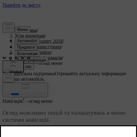
Підтримка
/
Усім машинам
/
S60 Cross Country 2018
/
Посібник користувача
/
Sensus Navigation
/
системна інформація
/
Навігація - огляд меню
Індивідуальна підтримка
Отримайте актуальну інформацію
про ваш автомобіль.
Ввійти
*
Навігація
- огляд меню
Огляд можливих опцій та налаштувань в меню
системи навігації.
Оновлено 08.06.2023
Відображується три рівня меню. Може бути більше підменю,