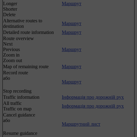
Longer
Маршрут
Shorter
Delete
Alternative routes to
Маршрут
destination
Detailed route information
Маршрут
Route overview
Next
Previous
Маршрут
Zoom in
Zoom out
Map of remaining route
Маршрут
Record route
або
Маршрут
Stop recording
Traffic information
Інформація про дорожній рух
All traffic
Інформація про дорожній рух
Traffic on map
Cancel guidance
або
Маршрутний лист
Resume guidance