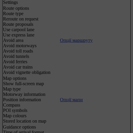
Settings
Route options
Route type
Reroute on request
Route proposals
Use carpool lane
Use express lane
Avoid area
Опції маршруту
Avoid motorways
Avoid toll roads
Avoid tunnels
Avoid ferries
Avoid car trains
Avoid vignette obligation
Map options
Show full-screen map
Map type
Motorway information
Position information
Опції мапи
Compass
POI symbols
Map colours
Stored location on map
Guidance options
Time of arrival format