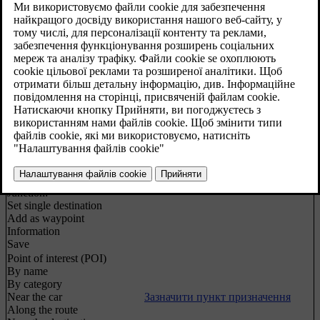
які описуються у відповідних розділах.
Вхід в систему меню здійснюється натисканням
OK/MENU
зі звичайного екрана для джерела навігації.
Repeat voice guidance
Голосове супроводження
Set destination
Зазначити пункт призначення
Home
Зазначити пункт призначення
Address
Country:
City:
Street:
Number:
Зазначити пункт призначення
Junction:
Set single destination
Add as waypoint
Information
Save
Point of interest (POI)
By name
By category
Near the car
Зазначити пункт призначення
Along the route