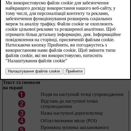
Типи доріг
Шосе (помаранчевий)
Головна дорога (темно-сірий)
Менша головна дорога (сірий)
Звичайна дорога (світло-сірий)
Дорога місцевого значення (білий)
Текст та символи
на екрані
Подія на наступній точці супроводження
Відстань до наступної точки
супроводження
Назва наступної дороги/вулиці
Об'єкт/визначне місце (РОІ)
Проміжна зупинка запланованого