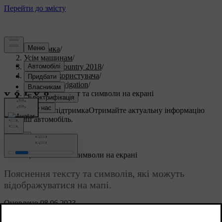
Підтримка
/
Усім машинам
/
S60 Cross Country 2018
/
Посібник користувача
/
Sensus Navigation
/
Навігація - текст та символи на екрані
Індивідуальна підтримка
Отримайте актуальну інформацію
про ваш автомобіль.
Ввійти
*
Навігація
- текст та символи на екрані
Пояснення тексту та символів, які можуть
відображуватися на мапі.
Оновлено 08.06.2023