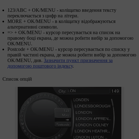
123
/
АВС
+
OK/MENU
- коліщатко введення тексту
переключається з цифр на літери.
MORE
+
OK/MENU
- в коліщатку відображуються
альтернативні символи.
=>
+
OK/MENU
- курсор пересувається на список на
правому боці екрана, де можна робити вибір за допомогою
OK/MENU
.
Postcode
+
OK/MENU
- курсор пересувається по списку у
правій частині екрана, де можна робити вибір за допомогою
OK/MENU
, див.
Зазначити пункт призначення за
допомогою поштового індексу
.
Список опцій