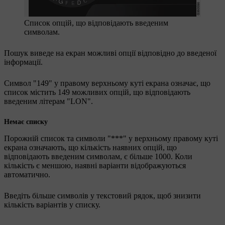
Список опцій, що відповідають введеним
символам.
Пошук виведе на екран можливі опції відповідно до введеної
інформації.
Символ "
149
" у правому верхньому куті екрана означає, що
список містить
149
можливих опцій, що відповідають
введеним літерам "
LON
".
Немає списку
Порожній список та символи "
***
" у верхньому правому куті
екрана означають, що кількість наявних опцій, що
відповідають введеним символам, є більше
1000
. Коли
кількість є меншою, наявні варіанти відображуються
автоматично.
Введіть більше символів у текстовий рядок, щоб знизити
кількість варіантів у списку.