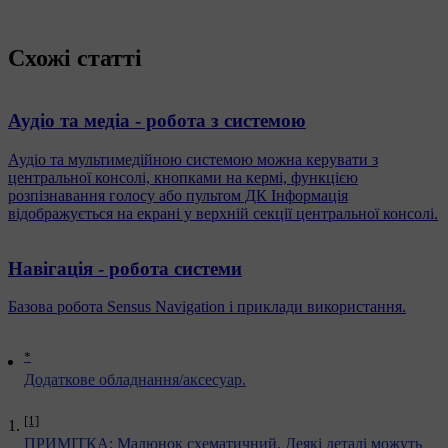
Схожі статті
Аудіо та медіа - робота з системою
Аудіо та мультимедійною системою можна керувати з
центральної консолі, кнопками на кермі, функцією
розпізнавання голосу або пультом ДК Інформація
відображується на екрані у верхній секції центральної консолі.
Навігація - робота системи
Базова робота Sensus Navigation і приклади використання.
*
Додаткове обладнання/аксесуар.
[1]
ПРИМІТКА: Малюнок схематичний. Деякі деталі можуть