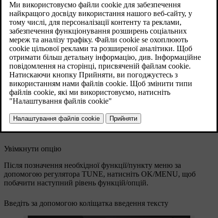
Оновлено 08.06.2023
Екран з текстовим полем або опціональним
текстом.
Увімкнути опцію
Після позначення необхідної функції/пункту меню за
допомогою регулятора
TUNE
, натисніть
OK/MENU
, щоб
побачити наступний рівень функцій/опцій.
Введіть за допомогою коліщатка введення тексту