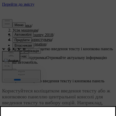
Підтримка
/
Усім машинам
/
S60 Cross Country 2018
/
Посібник користувача
/
Sensus Navigation
/
Навігація - коліщатко введення тексту і кнопкова панель
Індивідуальна підтримка
Отримайте актуальну інформацію
про ваш автомобіль.
Ввійти
*
Навігація
- коліщатко введення тексту і кнопкова панель
Користуйтеся коліщатком введення тексту або ж
кнопковою панеллю центральної консолі для
введення тексту та вибору опцій. Наприклад,
вводьте адресу або інформацію про об'єкт.