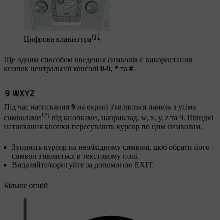
[1]
Цифрова клавіатура
.
Ще одним способом введення символів є використання
кнопок центральної консолі
0
-
9
,
*
та
#
.
Під час натискання
9
на екрані з'являється панель з усіма
[2]
символами
під кнопками, наприклад,
w
,
x
,
у
,
z
та
9
. Швидкі
натискання кнопки пересувають курсор по цим символам.
Зупиніть курсор на необхідному символі, щоб обрати його -
символ з'являється в текстовому полі.
Видаляйте/коригуйте за допомогою
EXIT
.
Більше опцій